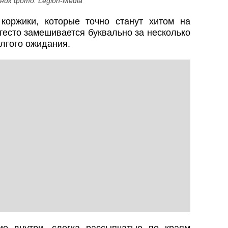
ник фото: Legion-Media
коржики, которые точно станут хитом на
 тесто замешивается буквально за несколько
олгого ожидания.