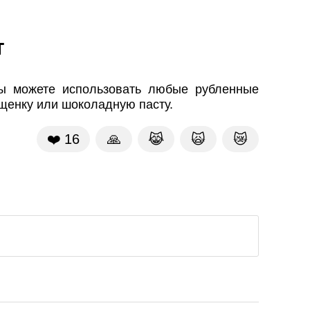
т
вы можете использовать любые рубленные
ущенку или шоколадную пасту.
❤️
16
🙏
😹
🙀
😿