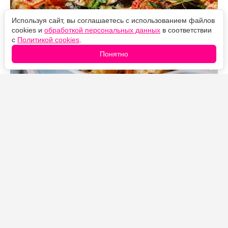
Используя сайт, вы соглашаетесь с использованием файлов
cookies и
обработкой персональных данных
в соответствии
с
Политикой cookies
.
Понятно
Источник фото: Legion-Media
Макароны с запечёнными баклажанами и
помидорами — простое блюдо с густым сливочным
соусом. Плавленый сыр запекается прямо среди
овощей, превращается в нежный крем и объединяет
все ингредиенты, а целая головка чеснока после
приготовления приобретает мягкий и деликатный
вкус.