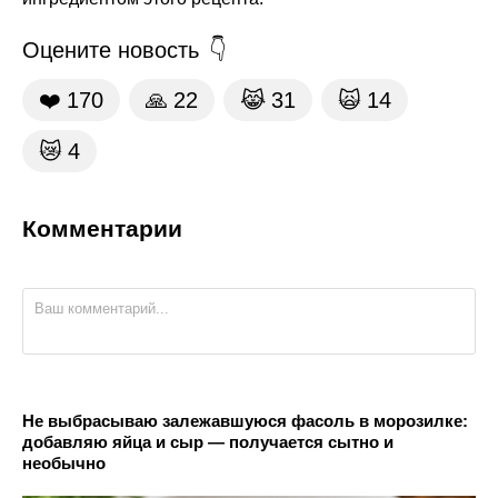
Оцените новость
❤️
170
🙏
22
😹
31
🙀
14
😿
4
Комментарии
Не выбрасываю залежавшуюся фасоль в морозилке:
добавляю яйца и сыр — получается сытно и
необычно