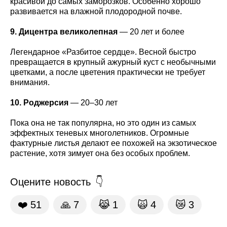
красивой до самых заморозков. Особенно хорошо
развивается на влажной плодородной почве.
9. Дицентра великолепная
— 20 лет и более
Легендарное «Разбитое сердце». Весной быстро
превращается в крупный ажурный куст с необычными
цветками, а после цветения практически не требует
внимания.
10. Роджерсия
— 20–30 лет
Пока она не так популярна, но это один из самых
эффектных теневых многолетников. Огромные
фактурные листья делают ее похожей на экзотическое
растение, хотя зимует она без особых проблем.
Оцените новость
❤️
51
🙏
7
😹
1
🙀
4
😿
3