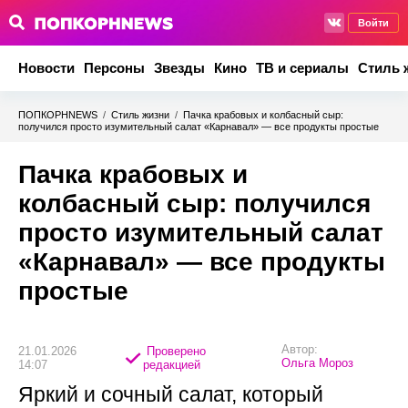
Войти
Новости
Персоны
Звезды
Кино
ТВ и сериалы
Стиль 
ПОПКОРНNEWS
/
Стиль жизни
/
Пачка крабовых и колбасный сыр:
получился просто изумительный салат «Карнавал» — все продукты простые
Пачка крабовых и
колбасный сыр: получился
просто изумительный салат
«Карнавал» — все продукты
простые
Автор:
21.01.2026
Проверено
Ольга Мороз
14:07
редакцией
Яркий и сочный салат, который