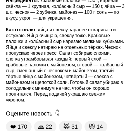
Ингредиенты:
крабовые палочки — 150 г, варёная
свёкла — 1 крупная, колбасный сыр — 150 г, яйца — 3
шт., чеснок — 2 зубчика, майонез — 100 г, соль — по
вкусу, укроп — для украшения.
Как готовлю:
яйца и свёклу заранее отвариваю и
остужаю. Яйца очищаю, свёклу тоже. Крабовые
палочки и колбасный сыр нарезаю мелкими кубиками.
Яйца и свёклу натираю на отдельных тёрках. Чеснок
пропускаю через пресс. Салат собираю слоями,
слегка утрамбовывая каждый: первый слой —
крабовые палочки с майонезом, второй — колбасный
сыр, смешанный с чесноком и майонезом, третий —
тёртые яйца с майонезом, четвёртый — свёкла с
майонезом и щепоткой соли. Готовый салат убираю в
холодильник минимум на час, чтобы он хорошо
пропитался. Перед подачей украшаю свежим
укропом.
Оцените новость
❤️
170
🙏
22
😹
31
🙀
14