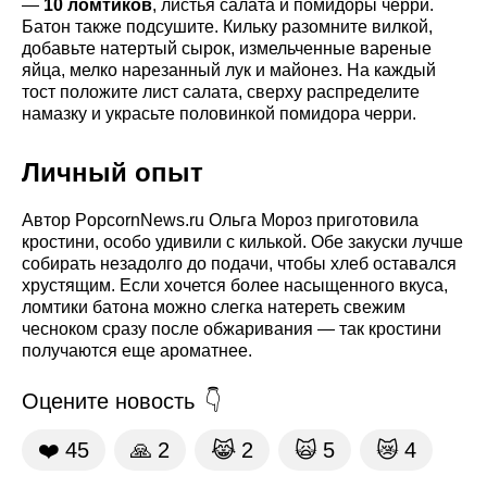
—
10 ломтиков
, листья салата и помидоры черри.
Батон также подсушите. Кильку разомните вилкой,
добавьте натертый сырок, измельченные вареные
яйца, мелко нарезанный лук и майонез. На каждый
тост положите лист салата, сверху распределите
намазку и украсьте половинкой помидора черри.
Личный опыт
Автор PopcornNews.ru Ольга Мороз приготовила
кростини, особо удивили с килькой. Обе закуски лучше
собирать незадолго до подачи, чтобы хлеб оставался
хрустящим. Если хочется более насыщенного вкуса,
ломтики батона можно слегка натереть свежим
чесноком сразу после обжаривания — так кростини
получаются еще ароматнее.
Оцените новость
❤️
45
🙏
2
😹
2
🙀
5
😿
4