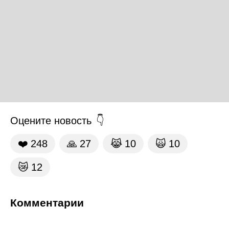
Оцените новость
❤️
248
🙏
27
😹
10
🙀
10
😿
12
Комментарии