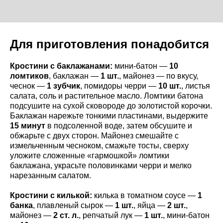
Для приготовления понадобится
Кростини с баклажанами:
мини-батон —
10
ломтиков
, баклажан —
1 шт.
, майонез — по вкусу,
чеснок —
1 зубчик
, помидоры черри —
10 шт.
, листья
салата, соль и растительное масло. Ломтики батона
подсушите на сухой сковороде до золотистой корочки.
Баклажан нарежьте тонкими пластинами, выдержите
15 минут
в подсоленной воде, затем обсушите и
обжарьте с двух сторон. Майонез смешайте с
измельченным чесноком, смажьте тосты, сверху
уложите сложенные «гармошкой» ломтики
баклажана, украсьте половинками черри и мелко
нарезанным салатом.
Кростини с килькой:
килька в томатном соусе —
1
банка
, плавленый сырок —
1 шт.
, яйца —
2 шт.
,
майонез —
2 ст. л.
, репчатый лук —
1 шт.
, мини-батон