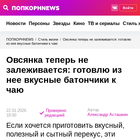
Войти
Новости
Персоны
Звезды
Кино
ТВ и сериалы
Стиль 
ПОПКОРНNEWS
/
Стиль жизни
/
Овсянка теперь не залеживается: готовлю
из нее вкусные батончики к чаю
Овсянка теперь не
залеживается: готовлю из
нее вкусные батончики к
чаю
Автор:
22.01.2026
Проверено
Александр Асташкин
18:00
редакцией
Если хочется приготовить вкусный,
полезный и сытный перекус, эти