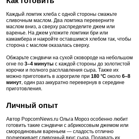
Как готовить
Каждый ломтик хлеба с одной стороны смажьте
сливочным маслом. Два ломтика переверните
маслом вниз, а сверху распределите джем или
варенье. На джем уложите ломтики бри или
камамбера и накройте оставшимся хлебом так, чтобы
сторона с маслом оказалась сверху.
Обжарьте сэндвичи на сухой сковороде на небольшом
огне по
3–4 минуты
с каждой стороны до золотистой
корочки и полного расплавления сыра. Также их
можно приготовить в аэрогриле при
180 °C
около
6–8
минут
, один раз аккуратно перевернув в середине
приготовления.
Личный опыт
Автор PopcornNews.ru Ольга Мороз особенно любит
готовить такие сэндвичи с абрикосовым джемом или
смородиновым вареньем — сладость отлично
подчеркивает сливочный вкус сыра. Подавать их