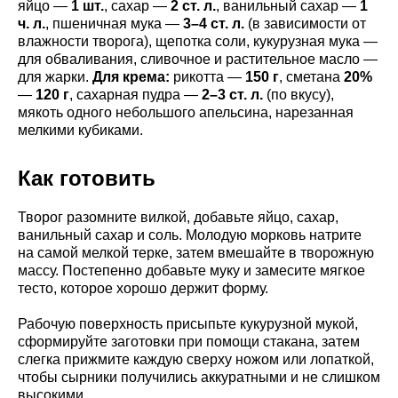
яйцо —
1 шт.
, сахар —
2 ст. л.
, ванильный сахар —
1
ч. л.
, пшеничная мука —
3–4 ст. л.
(в зависимости от
влажности творога), щепотка соли, кукурузная мука —
для обваливания, сливочное и растительное масло —
для жарки.
Для крема:
рикотта —
150 г
, сметана
20%
—
120 г
, сахарная пудра —
2–3 ст. л.
(по вкусу),
мякоть одного небольшого апельсина, нарезанная
мелкими кубиками.
Как готовить
Творог разомните вилкой, добавьте яйцо, сахар,
ванильный сахар и соль. Молодую морковь натрите
на самой мелкой терке, затем вмешайте в творожную
массу. Постепенно добавьте муку и замесите мягкое
тесто, которое хорошо держит форму.
Рабочую поверхность присыпьте кукурузной мукой,
сформируйте заготовки при помощи стакана, затем
слегка прижмите каждую сверху ножом или лопаткой,
чтобы сырники получились аккуратными и не слишком
высокими.