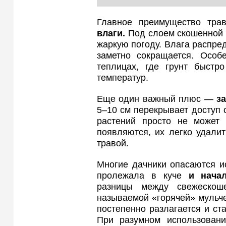
Главное преимущество тра
влаги.
Под слоем скошенной 
жаркую погоду. Влага распре
заметно сокращается. Особ
теплицах, где грунт быстр
температур.
Еще один важный плюс —
з
5–10 см перекрывает доступ 
растений просто не может 
появляются, их легко удали
травой.
Многие дачники опасаются ис
пролежала в куче
и начал
разницы между свежескош
называемой «горячей» мульч
постепенно разлагается и ст
При разумном использовани