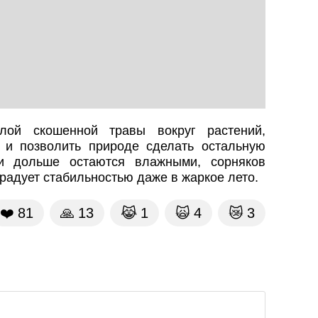
слой скошенной травы вокруг растений,
 и позволить природе сделать остальную
ки дольше остаются влажными, сорняков
радует стабильностью даже в жаркое лето.
❤️
81
🙏
13
😹
1
🙀
4
😿
3