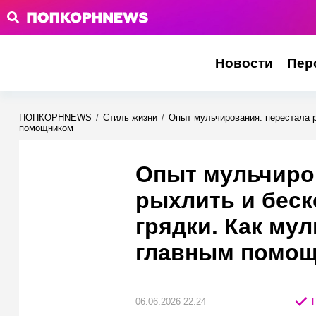
Новости
Пер
ПОПКОРНNEWS
/
Стиль жизни
/
Опыт мульчирования: перестала р
помощником
Опыт мульчиро
рыхлить и беск
грядки. Как мул
главным помо
06.06.2026 22:24
П