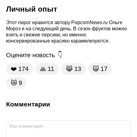
Личный опыт
Этот пирог нравится автору PopcornNews.ru Ольге
Мороз и на следующий день. В сезон фруктов можно
взять и свежие персики, но именно
консервированные красиво карамелизуются.
Оцените новость
❤️
174
🙏
11
😹
13
🙀
17
😿
9
Комментарии