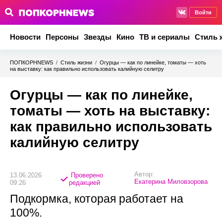
Войти
Новости
Персоны
Звезды
Кино
ТВ и сериалы
Стиль 
ПОПКОРНNEWS
/
Стиль жизни
/
Огурцы — как по линейке, томаты — хоть
на выставку: как правильно использовать калийную селитру
Огурцы — как по линейке,
томаты — хоть на выставку:
как правильно использовать
калийную селитру
Автор:
13.06.2026
Проверено
Екатерина Миловзорова
09:26
редакцией
Подкормка, которая работает на
100%.