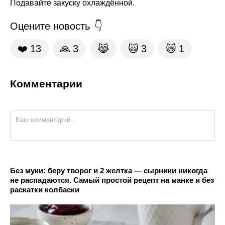
Подавайте закуску охлаждённой.
Оцените новость
❤️
13
🙏
3
😹
🙀
3
😿
1
Комментарии
Без муки: беру творог и 2 желтка — сырники никогда
не распадаются. Самый простой рецепт на манке и без
раскатки колбаски