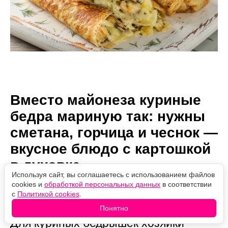
Вместо майонеза куриные
бедра мариную так: нужны
сметана, горчица и чеснок —
вкусное блюдо с картошкой
в духовке
Используя сайт, вы соглашаетесь с использованием файлов
cookies и
обработкой персональных данных
в соответствии
с
Политикой cookies
.
Автор:
07.08.2026
Проверено
Ольга Мороз
07:24
редакцией
Понятно
Для куриных бедрышек хозяйки