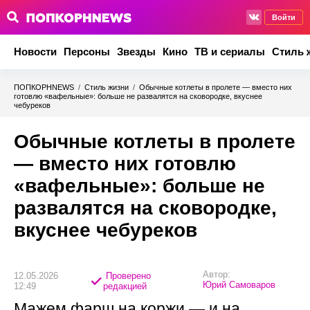
Войти
Новости
Персоны
Звезды
Кино
ТВ и сериалы
Стиль 
ПОПКОРНNEWS
/
Стиль жизни
/
Обычные котлеты в пролете — вместо них
готовлю «вафельные»: больше не развалятся на сковородке, вкуснее
чебуреков
Обычные котлеты в пролете
— вместо них готовлю
«вафельные»: больше не
развалятся на сковородке,
вкуснее чебуреков
Автор:
12.05.2026
Проверено
Юрий Самоваров
12:49
редакцией
Мажем фарш на коржи — и на