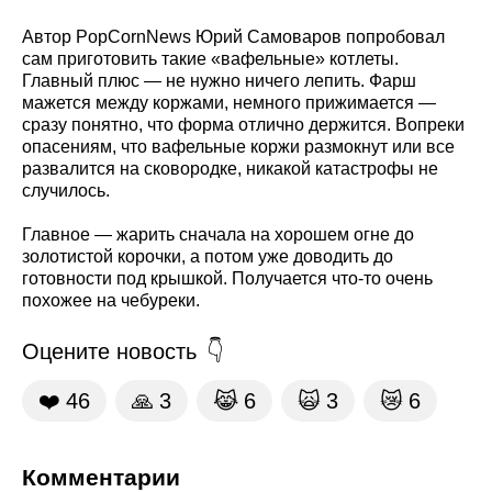
Автор PopCornNews Юрий Самоваров попробовал
сам приготовить такие «вафельные» котлеты.
Главный плюс — не нужно ничего лепить. Фарш
мажется между коржами, немного прижимается —
сразу понятно, что форма отлично держится. Вопреки
опасениям, что вафельные коржи размокнут или все
развалится на сковородке, никакой катастрофы не
случилось.
Главное — жарить сначала на хорошем огне до
золотистой корочки, а потом уже доводить до
готовности под крышкой. Получается что-то очень
похожее на чебуреки.
Оцените новость
❤️
46
🙏
3
😹
6
🙀
3
😿
6
Комментарии