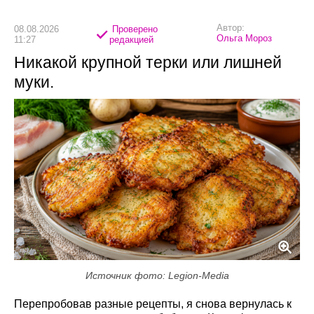
Автор:
08.08.2026
Проверено
Ольга Мороз
11:27
редакцией
Никакой крупной терки или лишней
муки.
Источник фото: Legion-Media
Перепробовав разные рецепты, я снова вернулась к