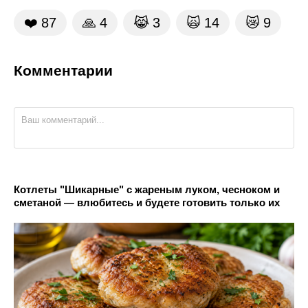
❤️
87
🙏
4
😹
3
🙀
14
😿
9
Комментарии
Котлеты "Шикарные" с жареным луком, чесноком и
сметаной — влюбитесь и будете готовить только их