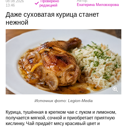
Автор:
08.08.2026
Проверено
Екатерина Миловзорова
13:46
редакцией
Даже суховатая курица станет
нежной
Источник фото: Legion-Media
Курица, тушённая в крепком чае с луком и лимоном,
получается мягкой, сочной и приобретает приятную
кислинку. Чай придаёт мясу красивый цвет и