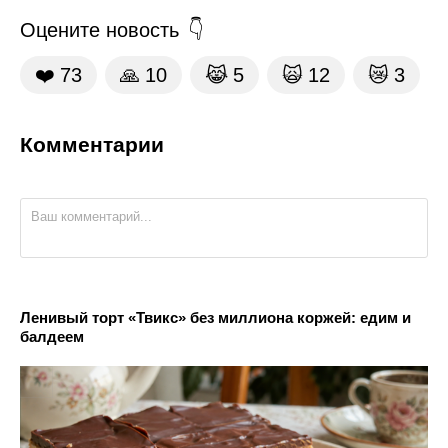
Оцените новость
❤️
73
🙏
10
😹
5
🙀
12
😿
3
Комментарии
Ленивый торт «Твикс» без миллиона коржей: едим и
балдеем