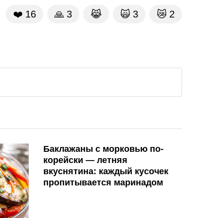
❤️
16
🙏
3
😹
🙀
3
😿
2
Баклажаны с морковью по-
корейски — летняя
вкуснятина: каждый кусочек
пропитывается маринадом