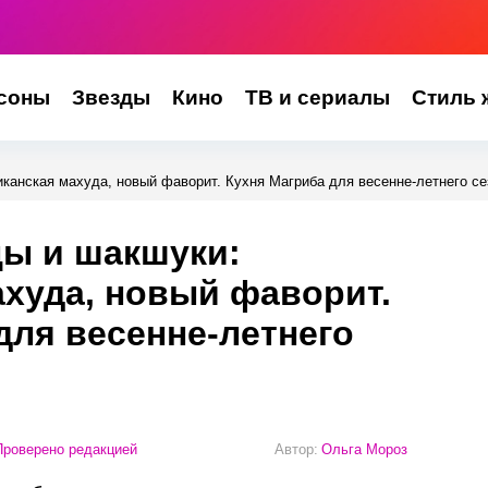
соны
Звезды
Кино
ТВ и сериалы
Стиль 
канская махуда, новый фаворит. Кухня Магриба для весенне-летнего се
цы и шакшуки:
худа, новый фаворит.
для весенне-летнего
роверено редакцией
Автор:
Ольга Мороз