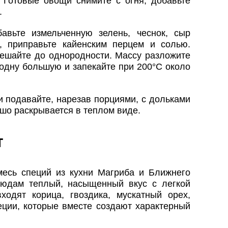
. Готовые овощи снимите с огня, добавьте
.
авьте измельченную зелень, чеснок, сыр
, приправьте кайенским перцем и солью.
ешайте до однородности. Массу разложите
одну большую и запекайте при 200°C около
и подавайте, нарезав порциями, с дольками
шо раскрывается в теплом виде.
т
есь специй из кухни Магриба и Ближнего
людам теплый, насыщенный вкус с легкой
одят корица, гвоздика, мускатный орех,
еции, которые вместе создают характерный