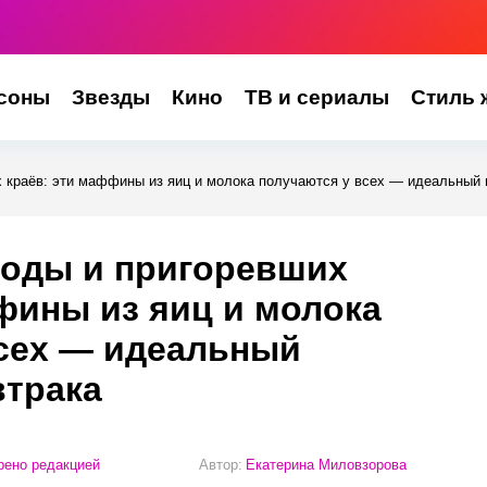
соны
Звезды
Кино
ТВ и сериалы
Стиль 
х краёв: эти маффины из яиц и молока получаются у всех — идеальный 
роды и пригоревших
фины из яиц и молока
всех — идеальный
втрака
ено редакцией
Автор:
Екатерина Миловзорова