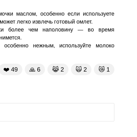
очки маслом, особенно если используете
может легко извлечь готовый омлет.
ки более чем наполовину — во время
нимется.
 особенно нежным, используйте молоко
❤️
49
🙏
6
😹
2
🙀
2
😿
1