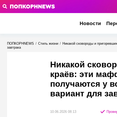
Новости
Пер
ПОПКОРНNEWS
/
Стиль жизни
/
Никакой сковороды и пригоревши
завтрака
Никакой сково
краёв: эти маф
получаются у 
вариант для за
10.06.2026 08:13
Провер