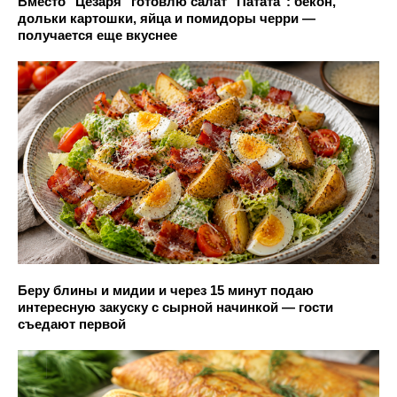
Вместо "Цезаря" готовлю салат "Патата": бекон,
дольки картошки, яйца и помидоры черри —
получается еще вкуснее
Беру блины и мидии и через 15 минут подаю
интересную закуску с сырной начинкой — гости
съедают первой