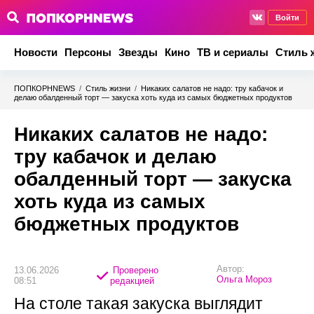
Войти
Новости
Персоны
Звезды
Кино
ТВ и сериалы
Стиль 
ПОПКОРНNEWS
/
Стиль жизни
/
Никаких салатов не надо: тру кабачок и
делаю обалденный торт — закуска хоть куда из самых бюджетных продуктов
Никаких салатов не надо:
тру кабачок и делаю
обалденный торт — закуска
хоть куда из самых
бюджетных продуктов
Автор:
13.06.2026
Проверено
Ольга Мороз
08:51
редакцией
На столе такая закуска выглядит