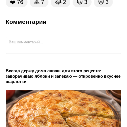
❤️
76
🙏
7
😹
2
🙀
3
😿
3
Комментарии
Всегда держу дома лаваш для этого рецепта:
заворачиваю яблоки и запекаю — откровенно вкуснее
шарлотки