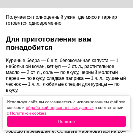
Получается полноценный ужин, где мясо и гарнир
готовятся одновременно.
Для приготовления вам
понадобится
Куриные бедра — 6 шт., белокочанная капуста — 1
небольшой кочан, кетчуп — 3 ст. л., растительное
масло — 2 ст. л., соль — по вкусу, черный молотый
перец — по вкусу, сладкая паприка — 1 ч. л., сушеный
чеснок — 1 ч. л., любимые специи для курицы — по
вкусу.
Используя сайт, вы соглашаетесь с использованием файлов
Как готовить
cookies и
обработкой персональных данных
в соответствии
с
Политикой cookies
.
Куриные бедра посолите, приправьте перцем,
Понятно
паприкой и сушеным чесноком, добавьте кетчуп и
хорошо перемешайте. Оставьте мариноваться на 20–