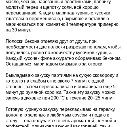
масло, чеснок, нарезанный пластинками, паприку,
молотый перец и щепотку соли, всё хорошо
перемешиваю. Кладу в маринад куриные кусочки,
тщательно перемешиваю, накрываю и оставляю
мариноваться при комнатной температуре примерно
на 30 минут.
Полоски бекона отделяю друг от друга, при
необходимости две полоски разрезаю пополам, чтобы
получилось ровно по количеству кусочков курицы.
Каждый кусочек филе аккуратно оборачиваю беконом.
Оставшимся маринадом смазываю заготовки.
Выкладываю закуску партиями на сухую сковороду и
готовлю на слабом огне около 7 минут с одной
стороны, затем переворачиваю и обжариваю ещё 5
минут до румяной корочки. Также эту закуску можно
запечь в духовке при 200 °C в течение 20–25 минут.
Готовую куриную закуску перекладываю на тарелку,
дополняю зеленью и любимым соусом и подаю к
столу — она получается очень ароматной, нежной и
эффектной, одинаково вкусной как горячей, так и