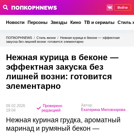
Войти
Новости
Персоны
Звезды
Кино
ТВ и сериалы
Стиль 
ПОПКОРНNEWS
/
Стиль жизни
/
Нежная курица в беконе — эффектная
закуска без лишней возни: готовится элементарно
Нежная курица в беконе —
эффектная закуска без
лишней возни: готовится
элементарно
Автор:
09.02.2026
Проверено
Екатерина Миловзорова
19:04
редакцией
Нежная куриная грудка, ароматный
маринад и румяный бекон —