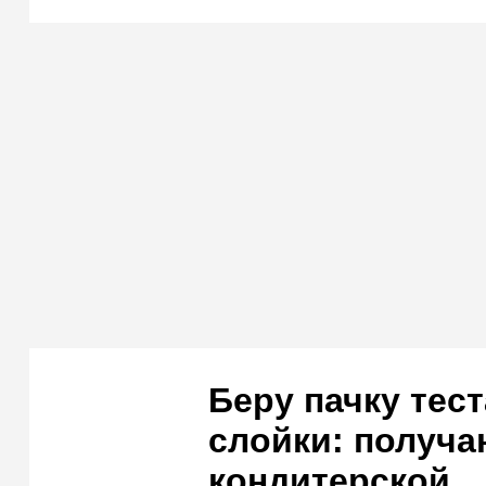
Беру пачку тес
слойки: получа
кондитерской