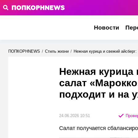
Новости
Пер
ПОПКОРНNEWS
/
Стиль жизни
/
Нежная курица и свежий айсберг:
Нежная курица 
салат «Марокко
подходит и на у
24.06.2026 10:51
Провер
Салат получается сбалансиро