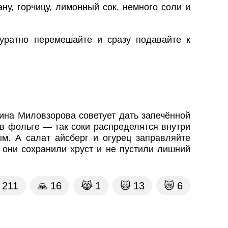
ну, горчицу, лимонный сок, немного соли и
куратно перемешайте и сразу подавайте к
ина Миловзорова советует дать запечённой
 в фольге — так соки распределятся внутри
ым. А салат айсберг и огурец заправляйте
 они сохранили хруст и не пустили лишний
211
🙏
16
😹
1
🙀
13
😿
6