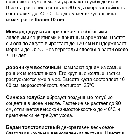
появляются уже в мае и украшают клумбу до июня.
Высота растения достигает 80 см, а морозостойкость
составляет до -40°C. На одном месте купальница
может расти
более 10 лет.
Монарда дудчатая
привлекает необычными
лиловыми соцветиями и приятным ароматом. Цветет
с июля по август, вырастает до 120 см и выдерживает
морозы до -35°C. Без пересадки способна расти около
7–10 лет.
Дороникум восточный
называют одним из самых
ранних многолетников. Его крупные желтые цветки
распускаются уже в мае. Высота куста составляет 40–
60 см, морозостойкость достигает -35°C.
Синюха голубая
образует воздушные голубые
соцветия в июне и июле. Растение вырастает до 90
см, отличается высокой зимостойкостью до -40°C и
практически не требует ухода.
Бадан толстолистный
декоративен весь сезон
благодаря крупным вечнозеленым листьям. Цветет в