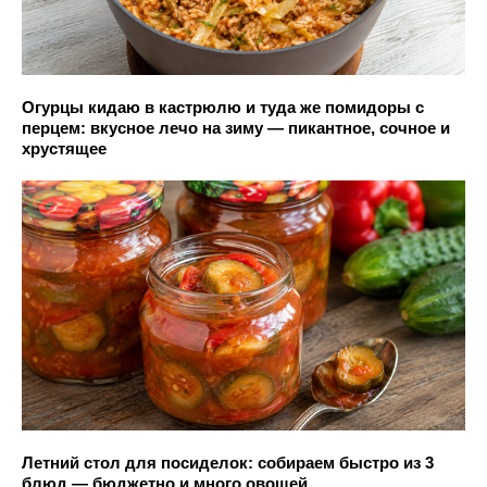
Огурцы кидаю в кастрюлю и туда же помидоры с
перцем: вкусное лечо на зиму — пикантное, сочное и
хрустящее
Летний стол для посиделок: собираем быстро из 3
блюд — бюджетно и много овощей