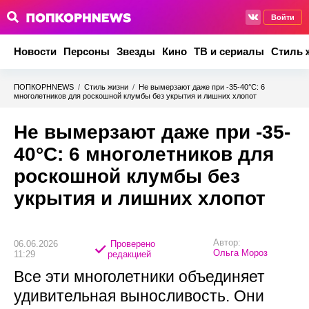
Войти
Новости
Персоны
Звезды
Кино
ТВ и сериалы
Стиль 
ПОПКОРНNEWS
/
Стиль жизни
/
Не вымерзают даже при -35-40°C: 6
многолетников для роскошной клумбы без укрытия и лишних хлопот
Не вымерзают даже при -35-
40°C: 6 многолетников для
роскошной клумбы без
укрытия и лишних хлопот
Автор:
06.06.2026
Проверено
Ольга Мороз
11:29
редакцией
Все эти многолетники объединяет
удивительная выносливость. Они