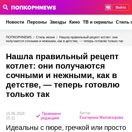
Войти
Новости
Персоны
Звезды
Кино
ТВ и сериалы
Стиль 
ПОПКОРНNEWS
/
Стиль жизни
/
Нашла правильный рецепт котлет: они
получаются сочными и нежными, как в детстве, — теперь готовлю только так
Нашла правильный рецепт
котлет: они получаются
сочными и нежными, как в
детстве, — теперь готовлю
только так
Автор:
15.06.2026
Проверено
Екатерина Миловзорова
15:11
редакцией
Идеальны с пюре, гречкой или просто