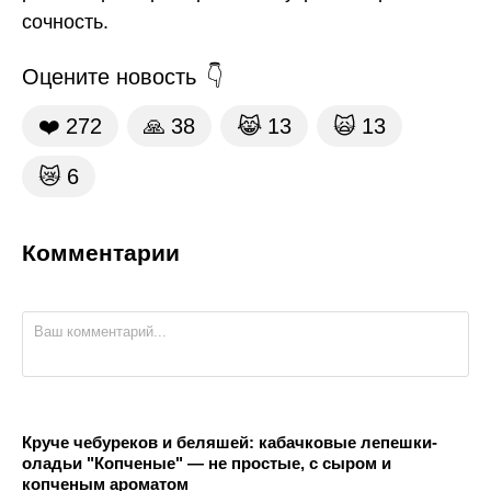
сочность.
Оцените новость
❤️
272
🙏
38
😹
13
🙀
13
😿
6
Комментарии
Круче чебуреков и беляшей: кабачковые лепешки-
оладьи "Копченые" — не простые, с сыром и
копченым ароматом