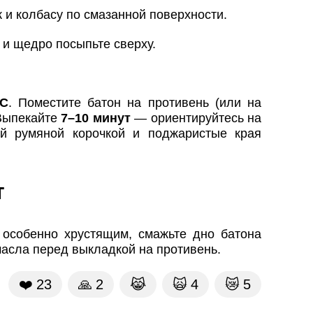
 и колбасу по смазанной поверхности.
 и щедро посыпьте сверху.
°C
. Поместите батон на противень (или на
 Выпекайте
7–10 минут
— ориентируйтесь на
й румяной корочкой и поджаристые края
т
 особенно хрустящим, смажьте дно батона
масла перед выкладкой на противень.
❤️
23
🙏
2
😹
🙀
4
😿
5