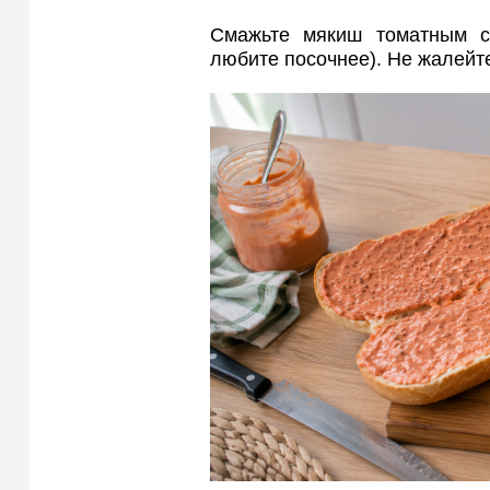
Смажьте мякиш томатным с
любите посочнее). Не жалейт