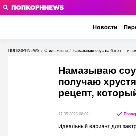
Новости
Пер
ПОПКОРНNEWS
/
Стиль жизни
/
Намазываю соус на батон — и пол
Намазываю соус
получаю хрустя
рецепт, которы
17.05.2026 08:02
Провер
Идеальный вариант для завтра