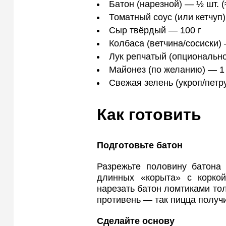
Батон (нарезной) — ½ шт. (≈
Томатный соус (или кетчуп)
Сыр твёрдый — 100 г
Колбаса (ветчина/сосиски) 
Лук репчатый (опционально
Майонез (по желанию) — 1 
Свежая зелень (укроп/петр
Как готовить
Подготовьте батон
Разрежьте половину батона 
длинных «корыта» с корко
нарезать батон ломтиками то
противень — так пицца получ
Сделайте основу