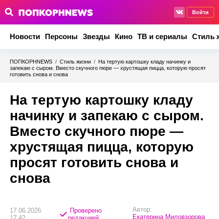
Войти
Новости
Персоны
Звезды
Кино
ТВ и сериалы
Стиль 
ПОПКОРНNEWS
/
Стиль жизни
/
На тертую картошку кладу начинку и
запекаю с сыром. Вместо скучного пюре — хрустящая пицца, которую просят
готовить снова и снова
На тертую картошку кладу
начинку и запекаю с сыром.
Вместо скучного пюре —
хрустящая пицца, которую
просят готовить снова и
снова
Автор:
17.06.2026
Проверено
Екатерина Миловзорова
17:42
редакцией