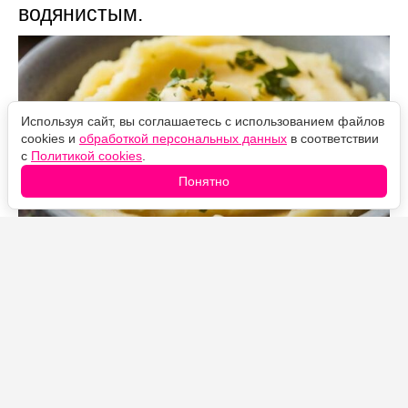
водянистым.
Используя сайт, вы соглашаетесь с использованием файлов
cookies и
обработкой персональных данных
в соответствии
с
Политикой cookies
.
Понятно
Источник фото: Legion-Media
Все привыкли, что для идеального картофельного
пюре картошку нужно заливать молоком и добавлять
сливочное масло. Хотя на самом деле
профессиональные повара предпочитают другой
ингредиент.