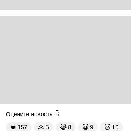
Оцените новость
❤️
157
🙏
5
😹
8
🙀
9
😿
10