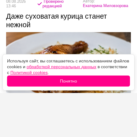
Автор:
08.08.2026
Проверено
Екатерина Миловзорова
13:46
редакцией
Даже суховатая курица станет
нежной
Используя сайт, вы соглашаетесь с использованием файлов
cookies и
обработкой персональных данных
в соответствии
с
Политикой cookies
.
Понятно
Источник фото: Legion-Media
Курица, тушённая в крепком чае с луком и лимоном,
получается мягкой, сочной и приобретает приятную
кислинку. Чай придаёт мясу красивый цвет и