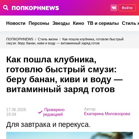
Войти
Новости
Персоны
Звезды
Кино
ТВ и сериалы
Стиль 
ПОПКОРНNEWS
/
Стиль жизни
/
Как пошла клубника, готовлю быстрый
смузи: беру банан, киви и воду — витаминный заряд готов
Как пошла клубника,
готовлю быстрый смузи:
беру банан, киви и воду —
витаминный заряд готов
Автор:
17.06.2026
Проверено
Екатерина Миловзорова
19:04
редакцией
Для завтрака и перекуса.