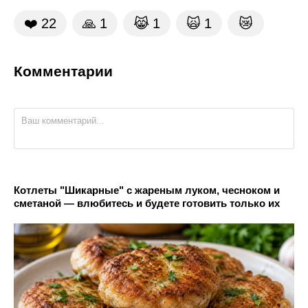
❤️
22
🙏
1
😹
1
🙀
1
😿
Комментарии
Котлеты "Шикарные" с жареным луком, чесноком и
сметаной — влюбитесь и будете готовить только их