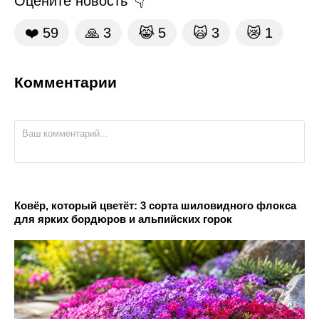
Оцените новость
❤️
59
🙏
3
😹
5
🙀
3
😿
1
Комментарии
Ковёр, который цветёт: 3 сорта шиловидного флокса
для ярких бордюров и альпийских горок