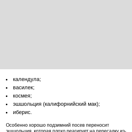
календула;
василек;
космея;
эшшольция (калифорнийский мак);
иберис.
Особенно хорошо подзимний посев переносит
эшшольция, которая плохо реагирует на пересадку из-