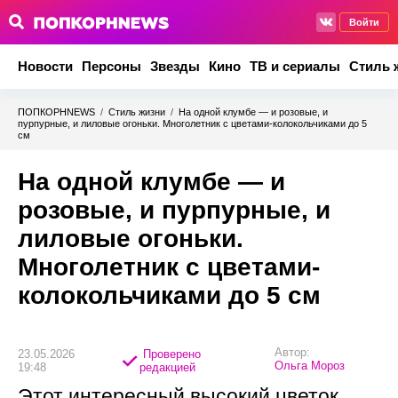
Войти
Новости
Персоны
Звезды
Кино
ТВ и сериалы
Стиль 
ПОПКОРНNEWS
/
Стиль жизни
/
На одной клумбе — и розовые, и
пурпурные, и лиловые огоньки. Многолетник с цветами-колокольчиками до 5
см
На одной клумбе — и
розовые, и пурпурные, и
лиловые огоньки.
Многолетник с цветами-
колокольчиками до 5 см
Автор:
23.05.2026
Проверено
Ольга Мороз
19:48
редакцией
Этот интересный высокий цветок