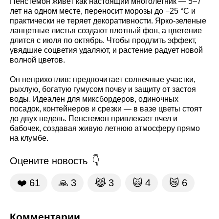
Пенстемон живет как настоящий многолетник — 5–7
лет на одном месте, переносит морозы до −25 °C и
практически не теряет декоративности. Ярко-зеленые
ланцетные листья создают плотный фон, а цветение
длится с июля по октябрь. Чтобы продлить эффект,
увядшие соцветия удаляют, и растение радует новой
волной цветов.
Он неприхотлив: предпочитает солнечные участки,
рыхлую, богатую гумусом почву и защиту от застоя
воды. Идеален для миксбордеров, одиночных
посадок, контейнеров и срезки — в вазе цветы стоят
до двух недель. Пенстемон привлекает пчел и
бабочек, создавая живую летнюю атмосферу прямо
на клумбе.
Оцените новость
❤️
61
🙏
3
😹
3
🙀
4
😿
6
Комментарии