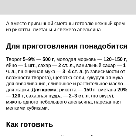
А вместо привычной сметаны готовлю нежный крем
из рикотты, сметаны и свежего апельсина.
Для приготовления понадобится
Творог
5–9%
—
500 г
, молодая морковь —
120–150 г
,
яйцо —
1 шт.
, сахар —
2 ст. л.
, ванильный сахар —
1
ч. л.
, пшеничная мука —
3–4 ст. л.
(в зависимости от
влажности творога), щепотка соли, кукурузная мука —
для обваливания, сливочное и растительное масло —
для жарки.
Для крема:
рикотта —
150 г
, сметана
20%
—
120 г
, сахарная пудра —
2–3 ст. л.
(по вкусу),
мякоть одного небольшого апельсина, нарезанная
мелкими кубиками.
Как готовить