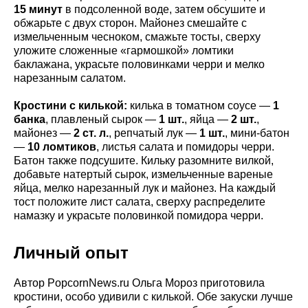
15 минут
в подсоленной воде, затем обсушите и
обжарьте с двух сторон. Майонез смешайте с
измельченным чесноком, смажьте тосты, сверху
уложите сложенные «гармошкой» ломтики
баклажана, украсьте половинками черри и мелко
нарезанным салатом.
Кростини с килькой:
килька в томатном соусе —
1
банка
, плавленый сырок —
1 шт.
, яйца —
2 шт.
,
майонез —
2 ст. л.
, репчатый лук —
1 шт.
, мини-батон
—
10 ломтиков
, листья салата и помидоры черри.
Батон также подсушите. Кильку разомните вилкой,
добавьте натертый сырок, измельченные вареные
яйца, мелко нарезанный лук и майонез. На каждый
тост положите лист салата, сверху распределите
намазку и украсьте половинкой помидора черри.
Личный опыт
Автор PopcornNews.ru Ольга Мороз приготовила
кростини, особо удивили с килькой. Обе закуски лучше