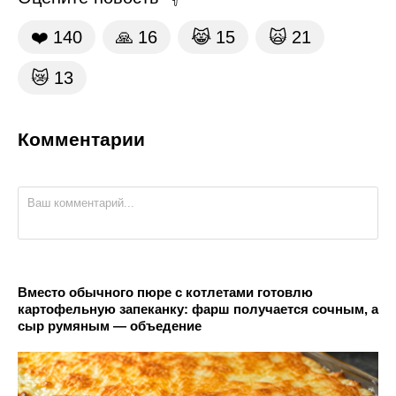
❤️
140
🙏
16
😹
15
🙀
21
😿
13
Комментарии
Вместо обычного пюре с котлетами готовлю
картофельную запеканку: фарш получается сочным, а
сыр румяным — объедение