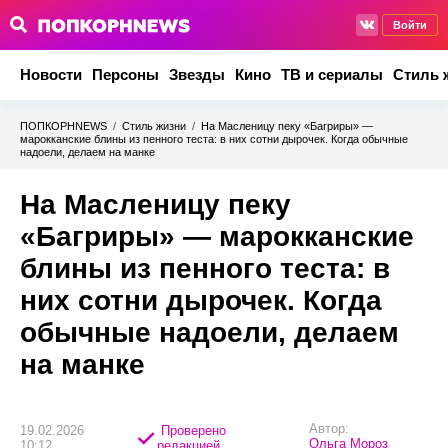
Войти
Новости
Персоны
Звезды
Кино
ТВ и сериалы
Стиль 
ПОПКОРНNEWS
/
Стиль жизни
/
На Масленицу пеку «Багриры» —
марокканские блины из пенного теста: в них сотни дырочек. Когда обычные
надоели, делаем на манке
На Масленицу пеку
«Багриры» — марокканские
блины из пенного теста: в
них сотни дырочек. Когда
обычные надоели, делаем
на манке
Автор:
19.02.2026
Проверено
Ольга Мороз
10:12
редакцией