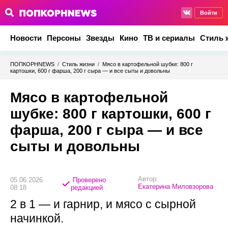
Войти
Новости
Персоны
Звезды
Кино
ТВ и сериалы
Стиль 
ПОПКОРНNEWS
/
Стиль жизни
/
Мясо в картофельной шубке: 800 г
картошки, 600 г фарша, 200 г сыра — и все сыты и довольны
Мясо в картофельной
шубке: 800 г картошки, 600 г
фарша, 200 г сыра — и все
сыты и довольны
Автор:
05.06.2026
Проверено
Екатерина Миловзорова
08:18
редакцией
2 в 1 — и гарнир, и мясо с сырной
начинкой.