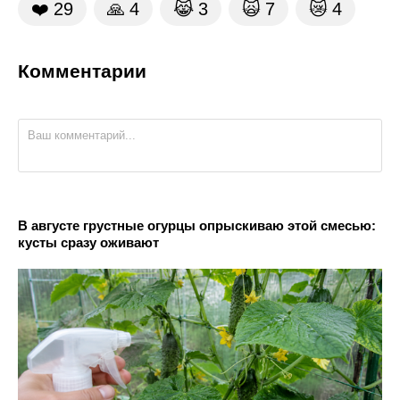
❤️
29
🙏
4
😹
3
🙀
7
😿
4
Комментарии
В августе грустные огурцы опрыскиваю этой смесью:
кусты сразу оживают