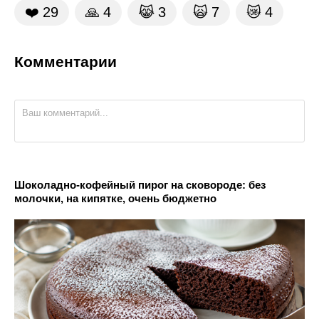
❤️
29
🙏
4
😹
3
🙀
7
😿
4
Комментарии
Шоколадно-кофейный пирог на сковороде: без
молочки, на кипятке, очень бюджетно