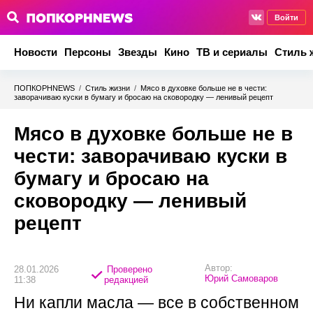
Войти
Новости
Персоны
Звезды
Кино
ТВ и сериалы
Стиль 
ПОПКОРНNEWS
/
Стиль жизни
/
Мясо в духовке больше не в чести:
заворачиваю куски в бумагу и бросаю на сковородку — ленивый рецепт
Мясо в духовке больше не в
чести: заворачиваю куски в
бумагу и бросаю на
сковородку — ленивый
рецепт
Автор:
28.01.2026
Проверено
Юрий Самоваров
11:38
редакцией
Ни капли масла — все в собственном