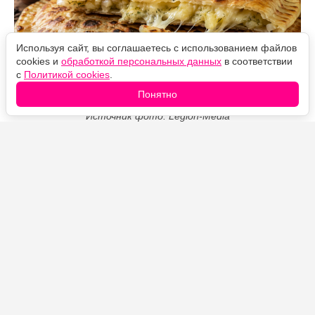
Используя сайт, вы соглашаетесь с использованием файлов
cookies и
обработкой персональных данных
в соответствии
с
Политикой cookies
.
Понятно
Источник фото: Legion-Media
Тонкие чуду на айране получаются мягкими,
эластичными и покрываются аппетитными
подпалинами даже без масла на сковороде. Внутрь
можно положить картофель с жареным луком или
сыр, а готовые лепёшки смазать сливочным маслом,
чтобы края оставались нежными.