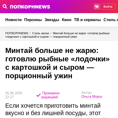
Войти
Новости
Персоны
Звезды
Кино
ТВ и сериалы
Стиль 
ПОПКОРНNEWS
/
Стиль жизни
/
Минтай больше не жарю: готовлю рыбные
«лодочки» с картошкой и сыром — порционный ужин
Минтай больше не жарю:
готовлю рыбные «лодочки»
с картошкой и сыром —
порционный ужин
Автор:
26.06.2026
Проверено
Ольга Мороз
22:27
редакцией
Если хочется приготовить минтай
вкусно и без лишней посуды, этот