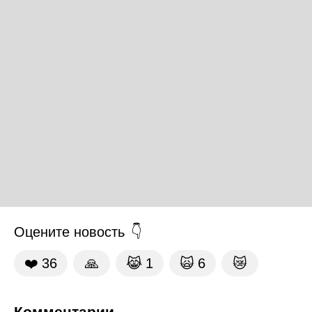
Оцените новость
❤️
36
🙏
😹
1
🙀
6
😿
Комментарии