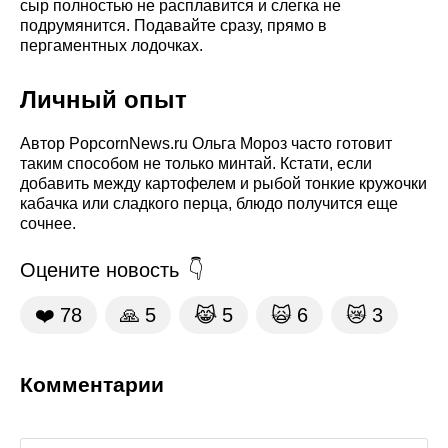
сыр полностью не расплавится и слегка не
подрумянится. Подавайте сразу, прямо в
пергаментных лодочках.
Личный опыт
Автор PopcornNews.ru Ольга Мороз часто готовит
таким способом не только минтай. Кстати, если
добавить между картофелем и рыбой тонкие кружочки
кабачка или сладкого перца, блюдо получится еще
сочнее.
Оцените новость
❤️
78
🙏
5
😹
5
🙀
6
😿
3
Комментарии