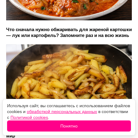
Что сначала нужно обжаривать для жареной картошки
— лук или картофель? Запомните раз и на всю жизнь
Используя сайт, вы соглашаетесь с использованием файлов
cookies и
обработкой персональных данных
в соответствии
с
Политикой cookies
.
Беру 1 копченую скумбрию и готовлю обалденные
Понятно
бутерброды: просто шикарная закуска - и в пир, и в
мир