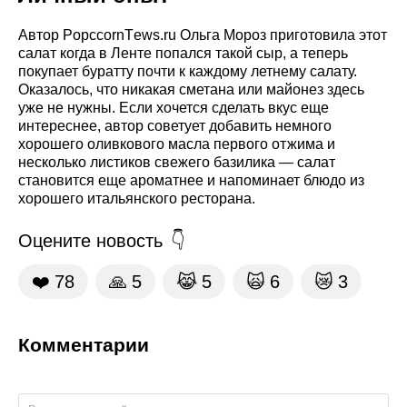
Автор PopccornТews.ru Ольга Мороз приготовила этот
салат когда в Ленте попался такой сыр, а теперь
покупает буратту почти к каждому летнему салату.
Оказалось, что никакая сметана или майонез здесь
уже не нужны. Если хочется сделать вкус еще
интереснее, автор советует добавить немного
хорошего оливкового масла первого отжима и
несколько листиков свежего базилика — салат
становится еще ароматнее и напоминает блюдо из
хорошего итальянского ресторана.
Оцените новость
❤️
78
🙏
5
😹
5
🙀
6
😿
3
Комментарии