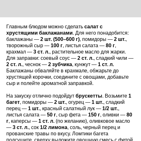
Главным блюдом можно сделать
салат с
хрустящими баклажанами
. Для него понадобится:
баклажаны —
2 шт. (500–600 г)
, помидоры —
2 шт.
,
творожный сыр —
100 г
, листья салата —
80 г
,
крахмал —
3 ст. л.
, растительное масло для жарки.
Для заправки: соевый соус —
2 ст. л.
, сладкий чили —
2 ст. л.
, чеснок —
2 зубчика
, кунжут —
1 ст. л.
Баклажаны обваляйте в крахмале, обжарьте до
хрустящей корочки, соедините с овощами, добавьте
сыр и полейте ароматной заправкой.
На закуску отлично подойдут
брускетты
. Возьмите
1
багет
, помидоры —
2 шт.
, огурец —
1 шт.
, сладкий
перец —
1 шт.
, красный салатный лук —
1/2 шт.
,
листья салата —
50 г
, сыр фета —
150 г
, оливки —
80
г
, каперсы —
1 ст. л.
(по желанию), оливковое масло
—
3 ст. л.
, сок
1/2 лимона
, соль, черный перец и
прованские травы по вкусу. Ломтики багета
подсушите, сверху выложите овощную смесь с фетой