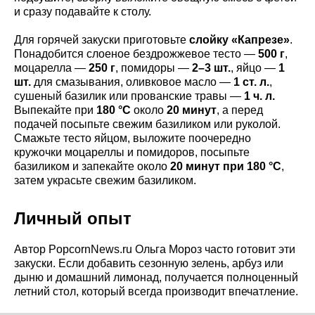
и сразу подавайте к столу.
Для горячей закуски приготовьте
слойку «Капрезе»
.
Понадобится слоеное бездрожжевое тесто —
500 г
,
моцарелла —
250 г
, помидоры —
2–3 шт.
, яйцо —
1
шт.
для смазывания, оливковое масло —
1 ст. л.
,
сушеный базилик или прованские травы —
1 ч. л.
Выпекайте при
180 °C
около
20 минут
, а перед
подачей посыпьте свежим базиликом или руколой.
Смажьте тесто яйцом, выложите поочередно
кружочки моцареллы и помидоров, посыпьте
базиликом и запекайте около
20 минут при 180 °C
,
затем украсьте свежим базиликом.
Личный опыт
Автор PopcornNews.ru Ольга Мороз часто готовит эти
закуски. Если добавить сезонную зелень, арбуз или
дыню и домашний лимонад, получается полноценный
летний стол, который всегда производит впечатление.