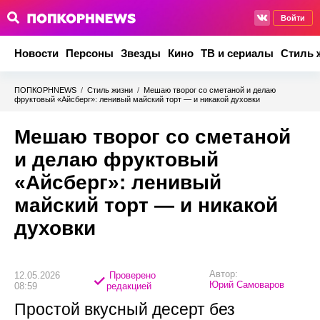
Войти
Новости
Персоны
Звезды
Кино
ТВ и сериалы
Стиль 
ПОПКОРНNEWS
/
Стиль жизни
/
Мешаю творог со сметаной и делаю
фруктовый «Айсберг»: ленивый майский торт — и никакой духовки
Мешаю творог со сметаной
и делаю фруктовый
«Айсберг»: ленивый
майский торт — и никакой
духовки
Автор:
12.05.2026
Проверено
Юрий Самоваров
08:59
редакцией
Простой вкусный десерт без