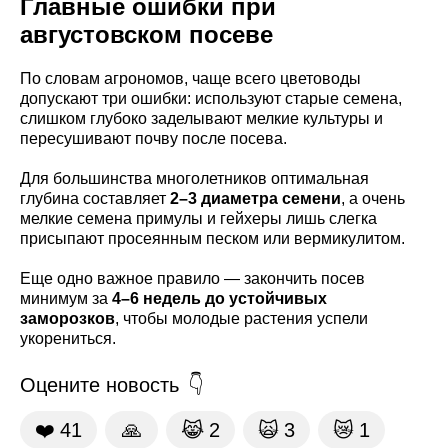
Главные ошибки при
августовском посеве
По словам агрономов, чаще всего цветоводы
допускают три ошибки: используют старые семена,
слишком глубоко заделывают мелкие культуры и
пересушивают почву после посева.
Для большинства многолетников оптимальная
глубина составляет
2–3 диаметра семени
, а очень
мелкие семена примулы и гейхеры лишь слегка
присыпают просеянным песком или вермикулитом.
Еще одно важное правило — закончить посев
минимум за
4–6 недель до устойчивых
заморозков
, чтобы молодые растения успели
укорениться.
Оцените новость
❤️
41
🙏
😹
2
🙀
3
😿
1