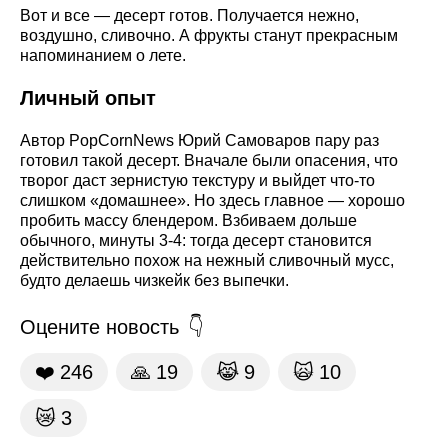
Вот и все — десерт готов. Получается нежно,
воздушно, сливочно. А фрукты станут прекрасным
напоминанием о лете.
Личный опыт
Автор PopCornNews Юрий Самоваров пару раз
готовил такой десерт. Вначале были опасения, что
творог даст зернистую текстуру и выйдет что-то
слишком «домашнее». Но здесь главное — хорошо
пробить массу блендером. Взбиваем дольше
обычного, минуты 3-4: тогда десерт становится
действительно похож на нежный сливочный мусс,
будто делаешь чизкейк без выпечки.
Оцените новость
❤️
246
🙏
19
😹
9
🙀
10
😿
3