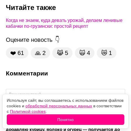
Читайте также
Когда не знаем, куда девать урожай, делаем ленивые
кабачки по-грузински: простой рецепт
Оцените новость
❤️
61
🙏
2
😹
5
🙀
4
😿
1
Комментарии
Используя сайт, вы соглашаетесь с использованием файлов
cookies и
обработкой персональных данных
в соответствии
с
Политикой cookies
.
Понятно
Так салат с пекинкой мало кто готовит, а зря:
добавляю курицу, яблоко и огурец — получается до