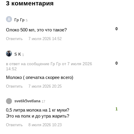
3 комментария
Гр Гр
5
👍
👎
0
Олоко 500 мл, это что такое?
Ответить
7 июля 2026 14:52
S K
1
👍
👎
0
в ответ на сообщение Гр Гр от 7 июля 2026
14:52
Молоко ( опечатка скорее всего)
Ответить
7 июля 2026 20:25
svetik5vetlana
17
👍
👎
1
0,5 литра молока на 1 кг муки?
Это на полк и до утра жарить?
Ответить
8 июля 2026 10:23