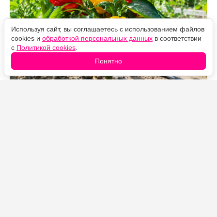
Используя сайт, вы соглашаетесь с использованием файлов
cookies и
обработкой персональных данных
в соответствии
с
Политикой cookies
.
Понятно
Источник фото: Legion-Media
В августе перцу уже не нужно наращивать новые
побеги и бутоны. Главная задача — помочь уже
завязавшимся плодам налиться, окраситься и
укрепить стенки. Поэтому азотные подкормки
убираем, а упор делаем на калий, фосфор и магний.