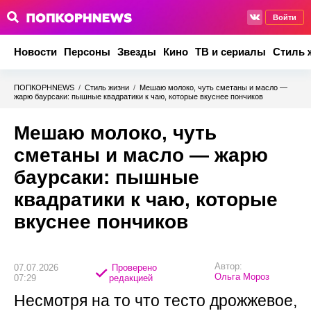
Войти
Новости
Персоны
Звезды
Кино
ТВ и сериалы
Стиль 
ПОПКОРНNEWS
/
Стиль жизни
/
Мешаю молоко, чуть сметаны и масло —
жарю баурсаки: пышные квадратики к чаю, которые вкуснее пончиков
Мешаю молоко, чуть
сметаны и масло — жарю
баурсаки: пышные
квадратики к чаю, которые
вкуснее пончиков
Автор:
07.07.2026
Проверено
Ольга Мороз
07:29
редакцией
Несмотря на то что тесто дрожжевое,