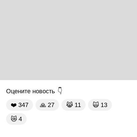
Оцените новость
❤️
347
🙏
27
😹
11
🙀
13
😿
4