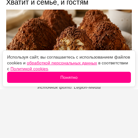
Хватит и семье, и гостям
Используя сайт, вы соглашаетесь с использованием файлов
cookies и
обработкой персональных данных
в соответствии
с
Политикой cookies
.
Понятно
Источник фото: Legion-Media
Простой десерт без духовки с узнаваемым вкусом
варёной сгущёнки, печенья и грецких орехов.
Пирожные удобно формировать в обычной рюмке:
они получаются одинаковыми, аккуратными и
подходят как для семейного чаепития, так и для
праздничного стола.