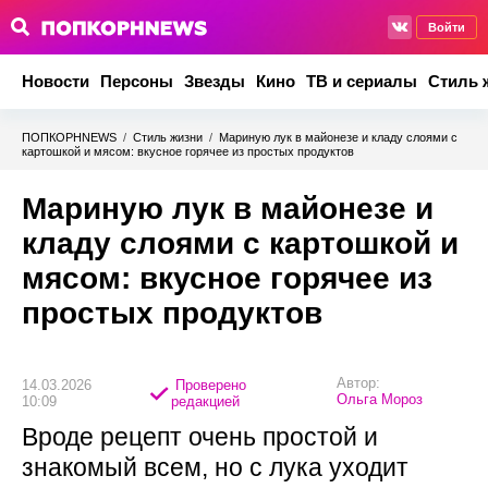
Войти
Новости
Персоны
Звезды
Кино
ТВ и сериалы
Стиль 
ПОПКОРНNEWS
/
Стиль жизни
/
Мариную лук в майонезе и кладу слоями с
картошкой и мясом: вкусное горячее из простых продуктов
Мариную лук в майонезе и
кладу слоями с картошкой и
мясом: вкусное горячее из
простых продуктов
Автор:
14.03.2026
Проверено
Ольга Мороз
10:09
редакцией
Вроде рецепт очень простой и
знакомый всем, но с лука уходит