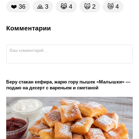
❤️
36
🙏
3
😹
4
🙀
2
😿
4
Комментарии
Беру стакан кефира, жарю гору пышек «Малышки» —
подаю на десерт с вареньем и сметаной