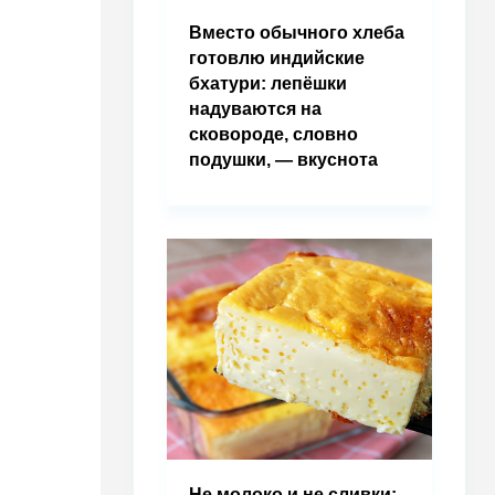
Вместо обычного хлеба
готовлю индийские
бхатури: лепёшки
надуваются на
сковороде, словно
подушки, — вкуснота
Не молоко и не сливки: