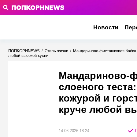
Новости
Пер
ПОПКОРНNEWS
/
Стиль жизни
/
Мандариново-фисташковая бабка и
любой высокой кухни
Мандариново-ф
слоеного теста
кожурой и горс
круче любой вы
14.06.2026 18:24
П