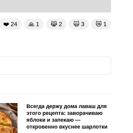
❤️
24
🙏
1
😹
2
🙀
3
😿
1
Всегда держу дома лаваш для
этого рецепта: заворачиваю
яблоки и запекаю —
откровенно вкуснее шарлотки