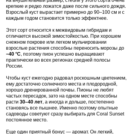
на внушительный размер, стебли у этого сорта очень
крепкие и редко ложатся даже после сильного дождя.
Взрослый куст вырастает примерно до 90–100 см и с
каждым годом становится только эффектнее.
Этот сорт относится к межвидовым гибридам и
отличается высокой зимостойкостью. При хорошем
снежном покрове или легком мульчировании
взрослые растения способны переносить морозы до
−40 °C
, поэтому пион успешно выращивают
практически во всех регионах средней полосы
России.
Чтобы куст ежегодно радовал роскошным цветением,
ему достаточно солнечного места и плодородной,
хорошо дренированной почвы. Пионы не любят
частых пересадок, зато на одном месте способны
расти
30–40 лет
, а иногда и дольше, постепенно
становясь все пышнее. Именно поэтому опытные
садоводы советуют сразу выбирать для Coral Sunset
постоянное место.
Еще один приятный бонус — аромат. Он легкий,