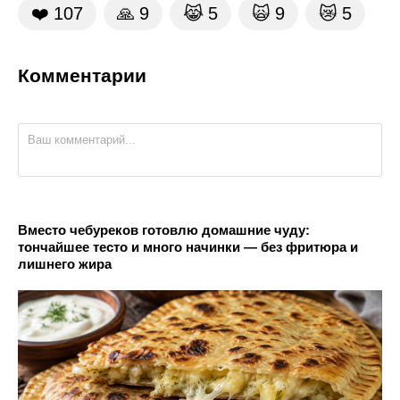
❤️
107
🙏
9
😹
5
🙀
9
😿
5
Комментарии
Вместо чебуреков готовлю домашние чуду:
тончайшее тесто и много начинки — без фритюра и
лишнего жира