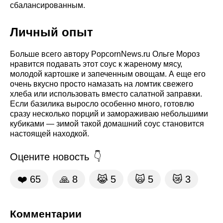
сбалансированным.
Личный опыт
Больше всего автору PopcornNews.ru Ольге Мороз
нравится подавать этот соус к жареному мясу,
молодой картошке и запеченным овощам. А еще его
очень вкусно просто намазать на ломтик свежего
хлеба или использовать вместо салатной заправки.
Если базилика выросло особенно много, готовлю
сразу несколько порций и замораживаю небольшими
кубиками — зимой такой домашний соус становится
настоящей находкой.
Оцените новость
❤️
65
🙏
8
😹
5
🙀
5
😿
3
Комментарии