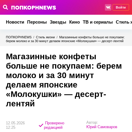
Войти
Новости
Персоны
Звезды
Кино
ТВ и сериалы
Стиль 
ПОПКОРНNEWS
/
Стиль жизни
/
Магазинные конфеты больше не покупаем:
берем молоко и за 30 минут делаем японские «Молокушки» — десерт-лентяй
Магазинные конфеты
больше не покупаем: берем
молоко и за 30 минут
делаем японские
«Молокушки» — десерт-
лентяй
Автор:
12.05.2026
Проверено
Юрий Самоваров
12:25
редакцией