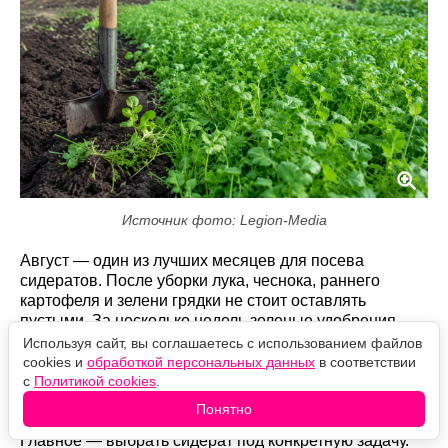
Источник фото: Legion-Media
Август — один из лучших месяцев для посева
сидератов. После уборки лука, чеснока, раннего
картофеля и зелени грядки не стоит оставлять
пустыми. За несколько недель зеленые удобрения
успевают нарастить хорошую массу, подавляют
Используя сайт, вы соглашаетесь с использованием файлов
сорняки, защищают почву от пересыхания и
cookies и
обработкой персональных данных
в соответствии
вымывания питательных веществ, а некоторые
с
Политикой cookies
.
культуры еще и помогают уменьшить количество
Понятно
почвенных вредителей и возбудителей болезней.
Главное — выбрать сидерат под конкретную задачу.