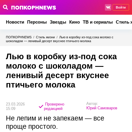
Войти
Новости
Персоны
Звезды
Кино
ТВ и сериалы
Стиль 
ПОПКОРНNEWS
/
Стиль жизни
/
Лью в коробку из-под сока молоко с
шоколадом — ленивый десерт вкуснее птичьего молока
Лью в коробку из-под сока
молоко с шоколадом —
ленивый десерт вкуснее
птичьего молока
Автор:
23.03.2026
Проверено
Юрий Самоваров
15:09
редакцией
Не лепим и не запекаем — все
проще простого.