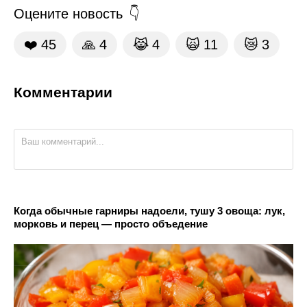
Оцените новость
❤️
45
🙏
4
😹
4
🙀
11
😿
3
Комментарии
Когда обычные гарниры надоели, тушу 3 овоща: лук,
морковь и перец — просто объедение