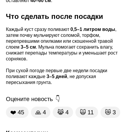
оставляют
40–60 см
.
Что сделать после посадки
Каждый куст сразу поливают
0,5–1 литром воды
,
затем почву мульчируют соломой, торфом,
перепревшими опилками или скошенной травой
слоем
3–5 см
. Мульча помогает сохранить влагу,
снижает перепады температуры и уменьшает рост
сорняков.
При сухой погоде первые две недели посадки
поливают каждые
3–5 дней
, не допуская
пересыхания грунта.
Оцените новость
❤️
45
🙏
4
😹
4
🙀
11
😿
3