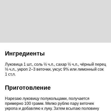
Ингредиенты
Луковица 1 шт., соль ½ ч.л., сахар ½ ч.л., чёрный перец
⅓ ч.л., укроп 2–3 веточки, уксус 9% или лимонный сок
1 ст.л.
Приготовление
Нарезаю луковицу полукольцами, получается
примерно 100 грамм. Мелко рублю пару веточек
укропа и добавляю к луку. Затем всыпаю половину