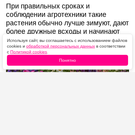
При правильных сроках и
соблюдении агротехники такие
растения обычно лучше зимуют, дают
более дружные всходы и начинают
цвести заметно раньше весенних
Используя сайт, вы соглашаетесь с использованием файлов
cookies и
обработкой персональных данных
в соответствии
посевов.
с
Политикой cookies
.
Понятно
Источник фото: Legion-Media