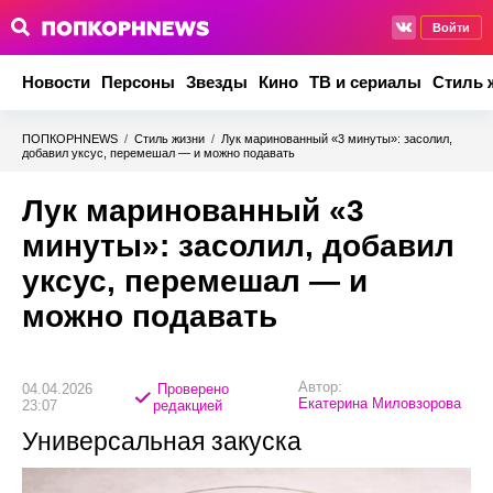
Войти
Новости
Персоны
Звезды
Кино
ТВ и сериалы
Стиль 
ПОПКОРНNEWS
/
Стиль жизни
/
Лук маринованный «3 минуты»: засолил,
добавил уксус, перемешал — и можно подавать
Лук маринованный «3
минуты»: засолил, добавил
уксус, перемешал — и
можно подавать
Автор:
04.04.2026
Проверено
Екатерина Миловзорова
23:07
редакцией
Универсальная закуска