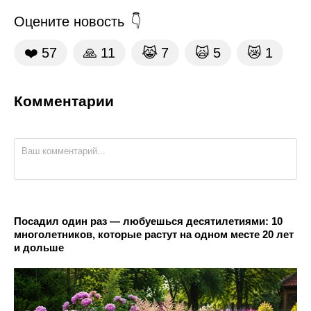
Оцените новость
❤️
57
🙏
11
😹
7
🙀
5
😿
1
Комментарии
Посадил один раз — любуешься десятилетиями: 10
многолетников, которые растут на одном месте 20 лет
и дольше