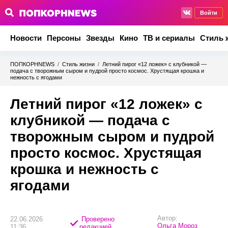
Войти
Новости
Персоны
Звезды
Кино
ТВ и сериалы
Стиль 
ПОПКОРНNEWS
/
Стиль жизни
/
Летний пирог «12 ложек» с клубникой —
подача с творожным сыром и пудрой просто космос. Хрустящая крошка и
нежность с ягодами
Летний пирог «12 ложек» с
клубникой — подача с
творожным сыром и пудрой
просто космос. Хрустящая
крошка и нежность с
ягодами
Автор:
22.06.2026
Проверено
Ольга Мороз
11:36
редакцией