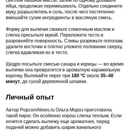
светлой пышной массы, затем по одному добавьте
яйца, продолжая перемешивать. Отдельно соедините
муку, разрыхлитель и соль, после чего постепенно
вмешайте сухие ингредиенты в масляную смесь.
Форму для выпечки смажьте сливочным маслом и
слегка присыпьте мукой. Переложите тесто и
разровняйте поверхность. Сливы разрежьте пополам,
удалите косточки и плотно уложите половинки сверху,
слегка вдавливая их в тесто.
Щедро посыпьте смесью сахара и корицы — во время
выпечки она превратится в ароматную карамельную
корочку. Выпекайте пирог при
180 °C
около
35–40
минут
, до сухой деревянной шпажки.
Личный опыт
Автор PopcornNews.ru Ольга Мороз приготовила
такой пирог. Он особенно хорош слегка теплым. Если
хочется сделать выпечку еще ароматнее, перед
подачей можно добавить шарик ванильного