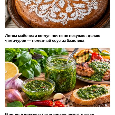
Летом майонез и кетчуп почти не покупаю: делаю
чимичурри — полезный соус из базилика
В августе ухаживаю за огурцами иначе: листья