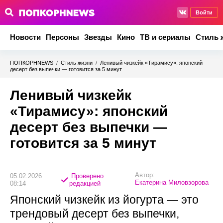
Войти
Новости
Персоны
Звезды
Кино
ТВ и сериалы
Стиль 
ПОПКОРНNEWS
/
Стиль жизни
/
Ленивый чизкейк «Тирамису»: японский
десерт без выпечки — готовится за 5 минут
Ленивый чизкейк
«Тирамису»: японский
десерт без выпечки —
готовится за 5 минут
Автор:
05.02.2026
Проверено
Екатерина Миловзорова
08:14
редакцией
Японский чизкейк из йогурта — это
трендовый десерт без выпечки,