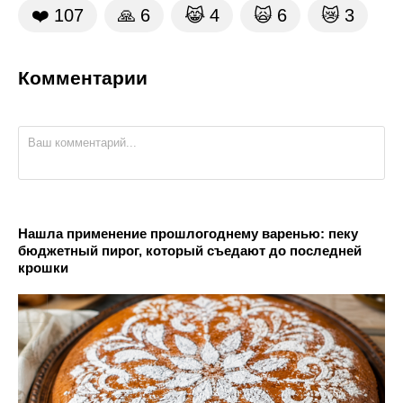
❤️
107
🙏
6
😹
4
🙀
6
😿
3
Комментарии
Нашла применение прошлогоднему варенью: пеку
бюджетный пирог, который съедают до последней
крошки