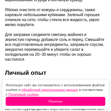
Яблоко очистите от кожуры и сердцевины, также
нарежьте небольшими кубиками. Зеленый горошек
откиньте на сито, чтобы стекла вся жидкость, укроп
мелко порубите.
Для заправки соедините сметану, майонез и
зернистую горчицу, добавьте соль и перец. Смешайте
все подготовленные ингредиенты, заправьте соусом,
аккуратно перемешайте и уберите салат в
холодильник на 20–30 минут, чтобы он хорошо
настоялся.
Личный опыт
АвторPopcornNews.ru Ольга Мороз приготовила этот
Используя сайт, вы соглашаетесь с использованием файлов
салат не один раз и пришла к выводу, что именно
cookies и
обработкой персональных данных
в соответствии
кисло-сладкое яблоко делает его особенным. Оно
с
Политикой cookies
.
добавляет свежесть и легкую сочность, поэтому салат
Понятно
получается заметно легче классического оливье, а
копченая курица делает вкус более насыщенным без