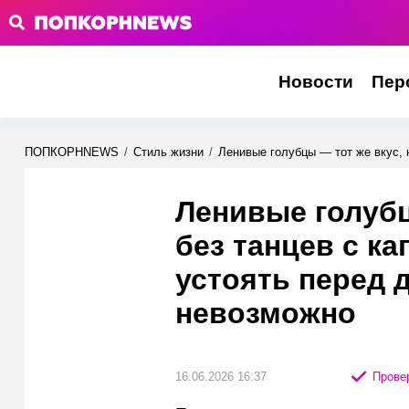
Новости
Пер
ПОПКОРНNEWS
/
Стиль жизни
/
Ленивые голубцы — тот же вкус, 
Ленивые голубц
без танцев с к
устоять перед 
невозможно
16.06.2026 16:37
Провер