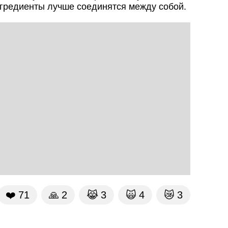
ингредиенты лучше соединятся между собой.
❤️
71
🙏
2
😹
3
🙀
4
😿
3