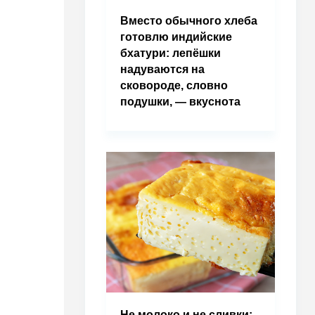
Вместо обычного хлеба
готовлю индийские
бхатури: лепёшки
надуваются на
сковороде, словно
подушки, — вкуснота
Не молоко и не сливки: