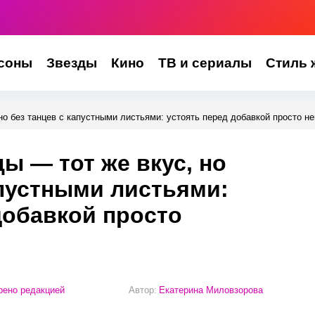
соны
Звезды
Кино
ТВ и сериалы
Стиль 
но без танцев с капустными листьями: устоять перед добавкой просто н
ы — тот же вкус, но
апустными листьями:
добавкой просто
ено редакцией
Автор:
Екатерина Миловзорова