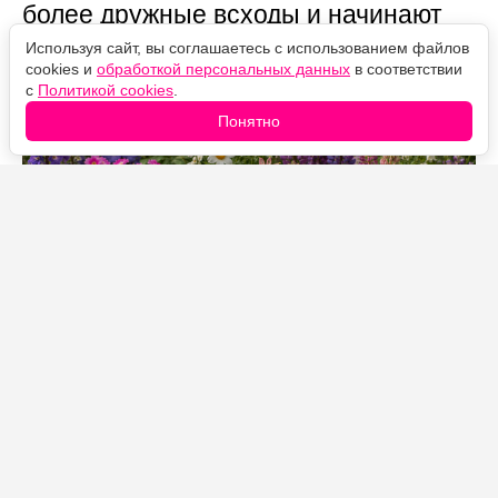
более дружные всходы и начинают
цвести заметно раньше весенних
Используя сайт, вы соглашаетесь с использованием файлов
cookies и
обработкой персональных данных
в соответствии
посевов.
с
Политикой cookies
.
Понятно
Источник фото: Legion-Media
Пока почва остается хорошо прогретой, а ночи
становятся прохладнее, создаются идеальные
условия для посева многих декоративных культур. По
словам агрономов, растения успевают сформировать