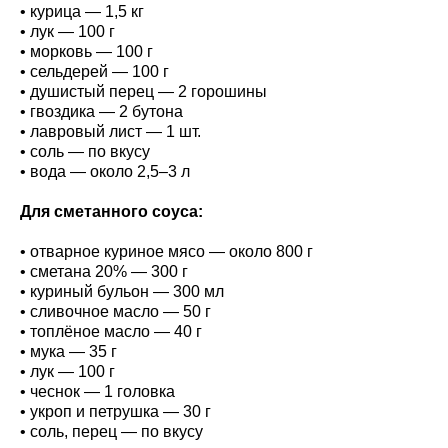
• курица — 1,5 кг
• лук — 100 г
• морковь — 100 г
• сельдерей — 100 г
• душистый перец — 2 горошины
• гвоздика — 2 бутона
• лавровый лист — 1 шт.
• соль — по вкусу
• вода — около 2,5–3 л
Для сметанного соуса:
• отварное куриное мясо — около 800 г
• сметана 20% — 300 г
• куриный бульон — 300 мл
• сливочное масло — 50 г
• топлёное масло — 40 г
• мука — 35 г
• лук — 100 г
• чеснок — 1 головка
• укроп и петрушка — 30 г
• соль, перец — по вкусу