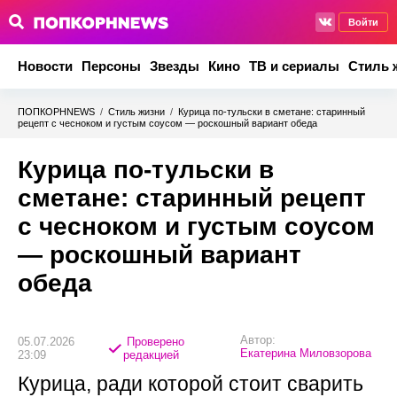
Войти
Новости
Персоны
Звезды
Кино
ТВ и сериалы
Стиль 
ПОПКОРНNEWS
/
Стиль жизни
/
Курица по-тульски в сметане: старинный
рецепт с чесноком и густым соусом — роскошный вариант обеда
Курица по-тульски в
сметане: старинный рецепт
с чесноком и густым соусом
— роскошный вариант
обеда
Автор:
05.07.2026
Проверено
Екатерина Миловзорова
23:09
редакцией
Курица, ради которой стоит сварить