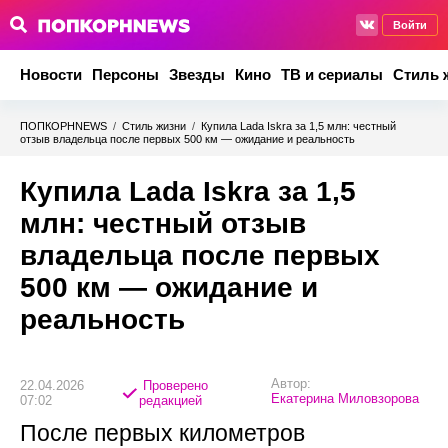
Войти
Новости
Персоны
Звезды
Кино
ТВ и сериалы
Стиль 
ПОПКОРНNEWS
/
Стиль жизни
/
Купила Lada Iskra за 1,5 млн: честный
отзыв владельца после первых 500 км — ожидание и реальность
Купила Lada Iskra за 1,5
млн: честный отзыв
владельца после первых
500 км — ожидание и
реальность
Автор:
22.04.2026
Проверено
Екатерина Миловзорова
07:02
редакцией
После первых километров