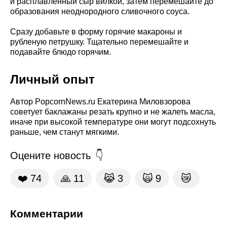
и расплавленный сыр вилкой, затем перемешайте до
образования неоднородного сливочного соуса.
Сразу добавьте в форму горячие макароны и
рубленую петрушку. Тщательно перемешайте и
подавайте блюдо горячим.
Личный опыт
Автор PopcornNews.ru Екатерина Миловзорова
советует баклажаны резать крупно и не жалеть масла,
иначе при высокой температуре они могут подсохнуть
раньше, чем станут мягкими.
Оцените новость
❤️
74
🙏
11
😹
3
🙀
9
😿
Комментарии