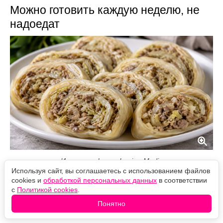
Можно готовить каждую неделю, не
надоедат
Источник фото: Legion-Media
Используя сайт, вы соглашаетесь с использованием файлов
cookies и
обработкой персональных данных
в соответствии
Сытный паровой рулет с тонким эластичным тестом
с
Политикой cookies
.
без яиц. Оно легко раскатывается, надёжно
удерживает сочную мясную начинку и после
Понятно
приготовления хорошо сохраняет форму при нарезке.