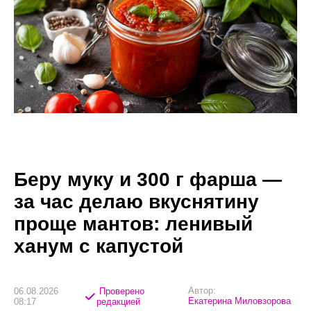
Беру муку и 300 г фарша —
за час делаю вкуснятину
проще мантов: ленивый
ханум с капустой
Автор:
06.08.2026
Проверено
Екатерина Миловзорова
08:17
редакцией