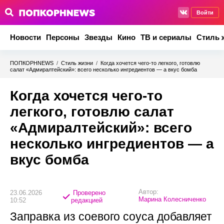
Войти
Новости
Персоны
Звезды
Кино
ТВ и сериалы
Стиль 
ПОПКОРНNEWS
/
Стиль жизни
/
Когда хочется чего-то легкого, готовлю
салат «Адмиралтейский»: всего несколько ингредиентов — а вкус бомба
Когда хочется чего-то
легкого, готовлю салат
«Адмиралтейский»: всего
несколько ингредиентов — а
вкус бомба
Автор:
23.06.2026
Проверено
Марина Колесниченко
10:52
редакцией
Заправка из соевого соуса добавляет