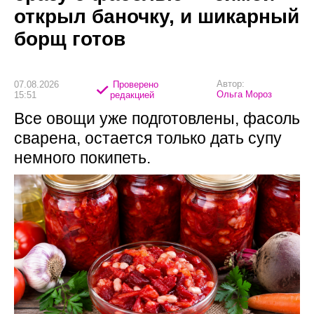
открыл баночку, и шикарный
борщ готов
Автор:
07.08.2026
Проверено
Ольга Мороз
15:51
редакцией
Все овощи уже подготовлены, фасоль
сварена, остается только дать супу
немного покипеть.