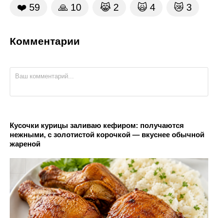
❤️
59
🙏
10
😹
2
🙀
4
😿
3
Комментарии
Кусочки курицы заливаю кефиром: получаются
нежными, с золотистой корочкой — вкуснее обычной
жареной