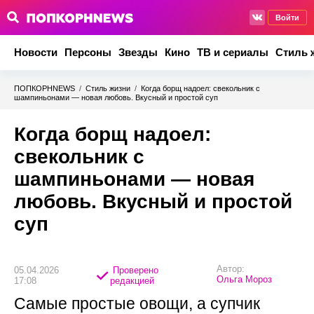
Войти
Новости
Персоны
Звезды
Кино
ТВ и сериалы
Стиль 
ПОПКОРНNEWS
/
Стиль жизни
/
Когда борщ надоел: свекольник с
шампиньонами — новая любовь. Вкусный и простой суп
Когда борщ надоел:
свекольник с
шампиньонами — новая
любовь. Вкусный и простой
суп
Автор:
05.04.2026
Проверено
Ольга Мороз
17:08
редакцией
Самые простые овощи, а супчик