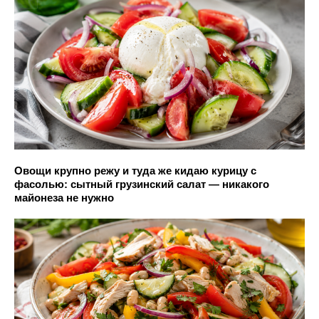
Овощи крупно режу и туда же кидаю курицу с
фасолью: сытный грузинский салат — никакого
майонеза не нужно