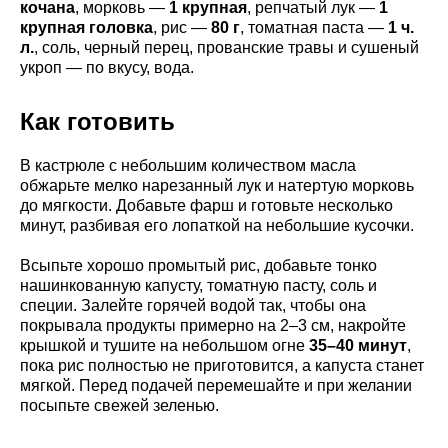
кочана
, морковь —
1 крупная
, репчатый лук —
1
крупная головка
, рис —
80 г
, томатная паста —
1 ч.
л.
, соль, черный перец, прованские травы и сушеный
укроп — по вкусу, вода.
Как готовить
В кастрюле с небольшим количеством масла
обжарьте мелко нарезанный лук и натертую морковь
до мягкости. Добавьте фарш и готовьте несколько
минут, разбивая его лопаткой на небольшие кусочки.
Всыпьте хорошо промытый рис, добавьте тонко
нашинкованную капусту, томатную пасту, соль и
специи. Залейте горячей водой так, чтобы она
покрывала продукты примерно на 2–3 см, накройте
крышкой и тушите на небольшом огне
35–40 минут
,
пока рис полностью не приготовится, а капуста станет
мягкой. Перед подачей перемешайте и при желании
посыпьте свежей зеленью.