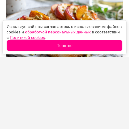
Используя сайт, вы соглашаетесь с использованием файлов
cookies и
обработкой персональных данных
в соответствии
с
Политикой cookies
.
Понятно
Источник фото: Legion-Media
Беру спелые персики или нектарины, добавляю
немного сливочного масла, ложку меда и щепотку
корицы — через несколько минут получается начинка,
которая превращает обычный бутерброд в настоящий
летний десерт.