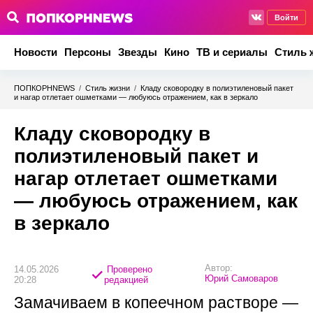
Войти
Новости
Персоны
Звезды
Кино
ТВ и сериалы
Стиль 
ПОПКОРНNEWS
/
Стиль жизни
/
Кладу сковородку в полиэтиленовый пакет
и нагар отлетает ошметками — любуюсь отражением, как в зеркало
Кладу сковородку в
полиэтиленовый пакет и
нагар отлетает ошметками
— любуюсь отражением, как
в зеркало
Автор:
14.05.2026
Проверено
Юрий Самоваров
20:28
редакцией
Замачиваем в копеечном растворе —