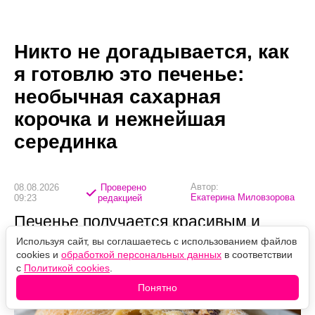
Никто не догадывается, как
я готовлю это печенье:
необычная сахарная
корочка и нежнейшая
серединка
Автор:
08.08.2026
Проверено
Екатерина Миловзорова
09:23
редакцией
Печенье получается красивым и
необыкновенно нежным
Используя сайт, вы соглашаетесь с использованием файлов
cookies и
обработкой персональных данных
в соответствии
с
Политикой cookies
.
Понятно