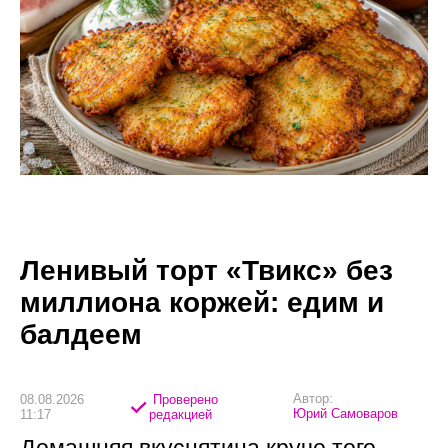
Ленивый торт «Твикс» без
миллиона коржей: едим и
балдеем
Автор:
08.08.2026
Проверено
Юрий Самоваров
11:17
редакцией
Домашняя вкуснятина круче того