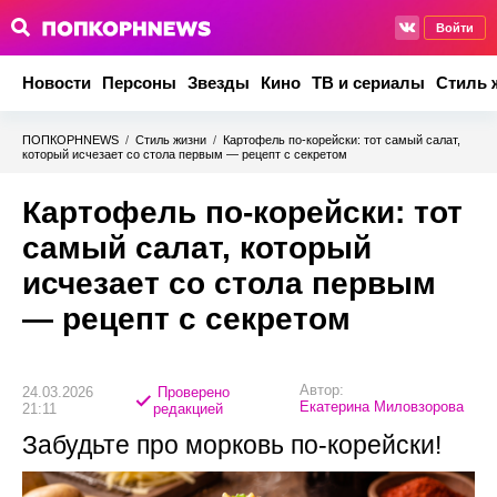
Войти
Новости
Персоны
Звезды
Кино
ТВ и сериалы
Стиль 
ПОПКОРНNEWS
/
Стиль жизни
/
Картофель по-корейски: тот самый салат,
который исчезает со стола первым — рецепт с секретом
Картофель по-корейски: тот
самый салат, который
исчезает со стола первым
— рецепт с секретом
Автор:
24.03.2026
Проверено
Екатерина Миловзорова
21:11
редакцией
Забудьте про морковь по-корейски!