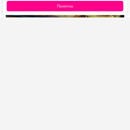
Понятно
Источник фото: Legion-Media
Когда совсем нет желания возиться с голубцами,
готовлю это блюдо. Капусту достаточно нарезать
толстыми стейками, сверху выложить
замаринованные куриные бедра и отправить все в
духовку.