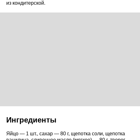
из кондитерской.
Ингредиенты
Яйцо — 1 шт., сахар — 80 г, щепотка соли, щепотка
ванилина, сливочное масло (мягкое) — 80 г, творог —