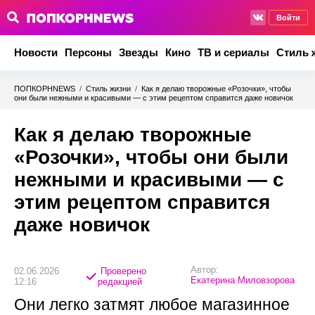
Войти
Новости
Персоны
Звезды
Кино
ТВ и сериалы
Стиль 
ПОПКОРНNEWS
/
Стиль жизни
/
Как я делаю творожные «Розочки», чтобы
они были нежными и красивыми — с этим рецептом справится даже новичок
Как я делаю творожные
«Розочки», чтобы они были
нежными и красивыми — с
этим рецептом справится
даже новичок
Автор:
02.06.2026
Проверено
Екатерина Миловзорова
12:16
редакцией
Они легко затмят любое магазинное