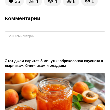
❤️
35
🙏
4
😹
4
🙀
8
😿
1
Комментарии
Этот джем варится 3 минуты: абрикосовая вкуснота к
сырникам, блинчикам и оладьям