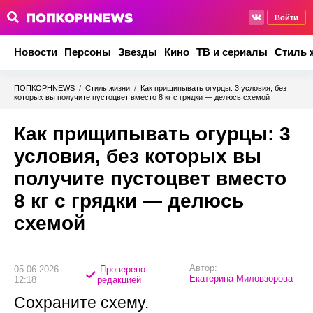
Войти
Новости
Персоны
Звезды
Кино
ТВ и сериалы
Стиль 
ПОПКОРНNEWS
/
Стиль жизни
/
Как прищипывать огурцы: 3 условия, без
которых вы получите пустоцвет вместо 8 кг с грядки — делюсь схемой
Как прищипывать огурцы: 3
условия, без которых вы
получите пустоцвет вместо
8 кг с грядки — делюсь
схемой
Автор:
05.06.2026
Проверено
Екатерина Миловзорова
12:18
редакцией
Сохраните схему.