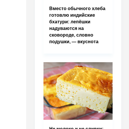
Вместо обычного хлеба
готовлю индийские
бхатури: лепёшки
надуваются на
сковороде, словно
подушки, — вкуснота
Не молоко и не сливки: