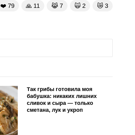
❤️
79
🙏
11
😹
7
🙀
2
😿
3
Так грибы готовила моя
бабушка: никаких лишних
сливок и сыра — только
сметана, лук и укроп