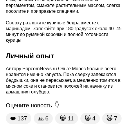
пергаментом, смажьте растительным маслом, слегка
посолите и приправьте специями.
Сверху разложите куриные бедра вместе с
маринадом. Запекайте при 180 градусах около 40–45
минут до румяной корочки и полной готовности
курицы.
Личный опыт
Автору PopcornNews.ru Ольге Мороз больше всего
нравится именно капуста. Пока сверху запекаются
бедрышки, она не пересыхает, а медленно томится в
мясном соке и становится похожей на начинку из
домашних голубцов.
Оцените новость
❤️
137
🙏
6
😹
11
🙀
4
😿
7