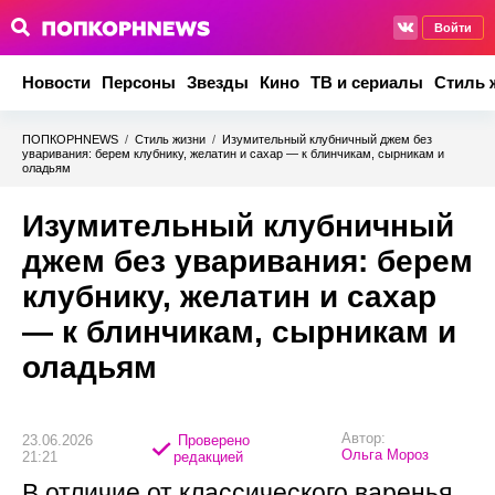
Войти
Новости
Персоны
Звезды
Кино
ТВ и сериалы
Стиль 
ПОПКОРНNEWS
/
Стиль жизни
/
Изумительный клубничный джем без
уваривания: берем клубнику, желатин и сахар — к блинчикам, сырникам и
оладьям
Изумительный клубничный
джем без уваривания: берем
клубнику, желатин и сахар
— к блинчикам, сырникам и
оладьям
Автор:
23.06.2026
Проверено
Ольга Мороз
21:21
редакцией
В отличие от классического варенья,