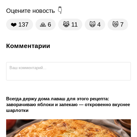
Оцените новость
❤️
137
🙏
6
😹
11
🙀
4
😿
7
Комментарии
Всегда держу дома лаваш для этого рецепта:
заворачиваю яблоки и запекаю — откровенно вкуснее
шарлотки