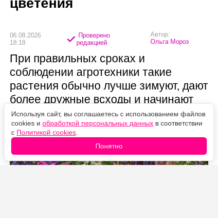
цветения
Автор:
06.08.2026
Проверено
Ольга Мороз
18:18
редакцией
При правильных сроках и
соблюдении агротехники такие
растения обычно лучше зимуют, дают
более дружные всходы и начинают
цвести заметно раньше весенних
Используя сайт, вы соглашаетесь с использованием файлов
cookies и
обработкой персональных данных
в соответствии
посевов.
с
Политикой cookies
.
Понятно