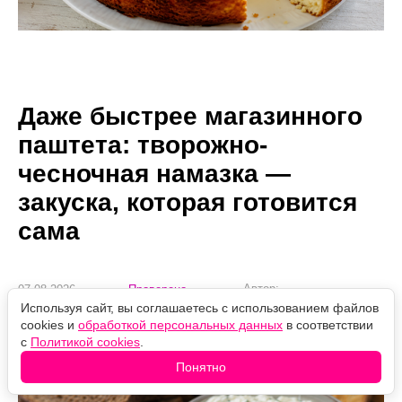
Даже быстрее магазинного
паштета: творожно-
чесночная намазка —
закуска, которая готовится
сама
Автор:
07.08.2026
Проверено
Екатерина Миловзорова
09:23
редакцией
Используя сайт, вы соглашаетесь с использованием файлов
cookies и
обработкой персональных данных
в соответствии
Спасает завтрак и быстрый перекус
с
Политикой cookies
.
Понятно