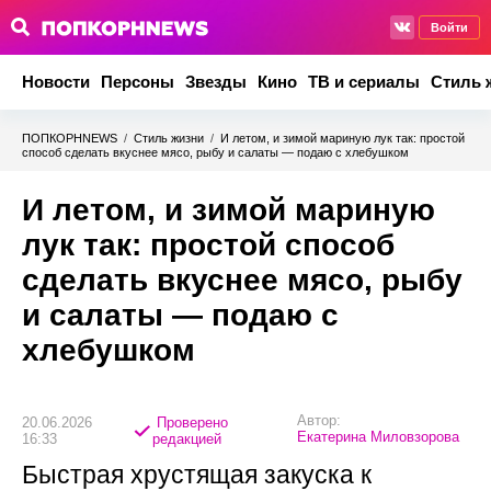
Войти
Новости
Персоны
Звезды
Кино
ТВ и сериалы
Стиль 
ПОПКОРНNEWS
/
Стиль жизни
/
И летом, и зимой мариную лук так: простой
способ сделать вкуснее мясо, рыбу и салаты — подаю с хлебушком
И летом, и зимой мариную
лук так: простой способ
сделать вкуснее мясо, рыбу
и салаты — подаю с
хлебушком
Автор:
20.06.2026
Проверено
Екатерина Миловзорова
16:33
редакцией
Быстрая хрустящая закуска к