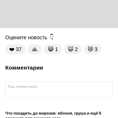
Оцените новость
❤️
37
🙏
😹
1
🙀
2
😿
3
Комментарии
Что посадить до морозов: яблоня, груша и ещё 6