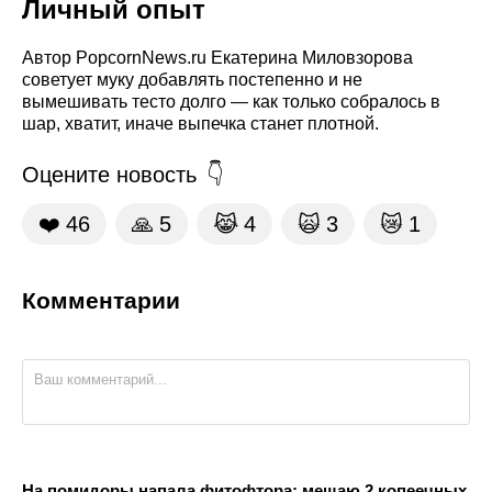
Личный опыт
Автор PopcornNews.ru Екатерина Миловзорова
советует муку добавлять постепенно и не
вымешивать тесто долго — как только собралось в
шар, хватит, иначе выпечка станет плотной.
Оцените новость
❤️
46
🙏
5
😹
4
🙀
3
😿
1
Комментарии
На помидоры напала фитофтора: мешаю 2 копеечных