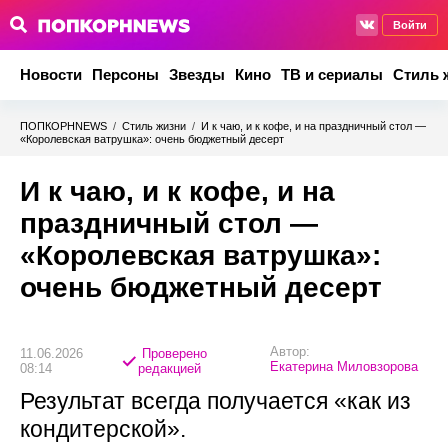
Войти
Новости
Персоны
Звезды
Кино
ТВ и сериалы
Стиль 
ПОПКОРНNEWS
/
Стиль жизни
/
И к чаю, и к кофе, и на праздничный стол —
«Королевская ватрушка»: очень бюджетный десерт
И к чаю, и к кофе, и на
праздничный стол —
«Королевская ватрушка»:
очень бюджетный десерт
Автор:
11.06.2026
Проверено
Екатерина Миловзорова
08:14
редакцией
Результат всегда получается «как из
кондитерской».