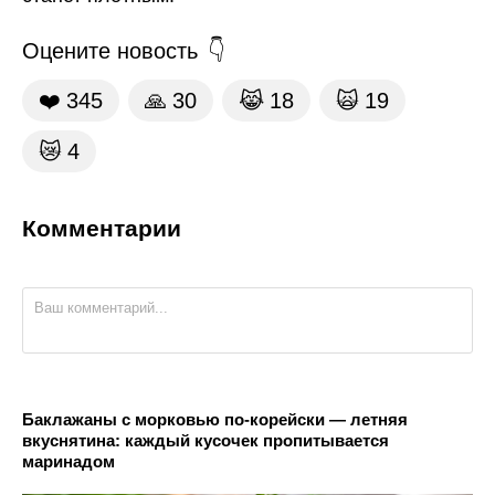
Оцените новость
❤️
345
🙏
30
😹
18
🙀
19
😿
4
Комментарии
Баклажаны с морковью по-корейски — летняя
вкуснятина: каждый кусочек пропитывается
маринадом