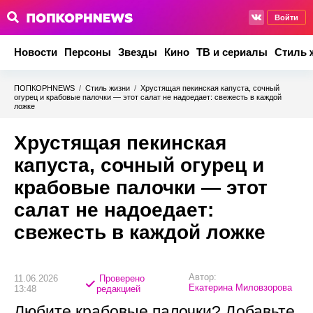
Войти
Новости
Персоны
Звезды
Кино
ТВ и сериалы
Стиль 
ПОПКОРНNEWS
/
Стиль жизни
/
Хрустящая пекинская капуста, сочный
огурец и крабовые палочки — этот салат не надоедает: свежесть в каждой
ложке
Хрустящая пекинская
капуста, сочный огурец и
крабовые палочки — этот
салат не надоедает:
свежесть в каждой ложке
Автор:
11.06.2026
Проверено
Екатерина Миловзорова
13:48
редакцией
Любите крабовые палочки? Добавьте