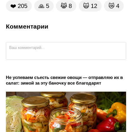
❤️
205
🙏
5
😹
8
🙀
12
😿
4
Комментарии
Не успеваем съесть свежие овощи — отправляю их в
салат: зимой за эту баночку все благодарят