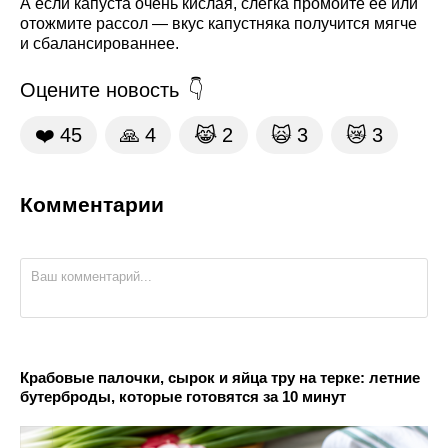
А если капуста очень кислая, слегка промойте её или
отожмите рассол — вкус капустняка получится мягче
и сбалансированнее.
Оцените новость
❤️
45
🙏
4
😹
2
🙀
3
😿
3
Комментарии
Крабовые палочки, сырок и яйца тру на терке: летние
бутерброды, которые готовятся за 10 минут