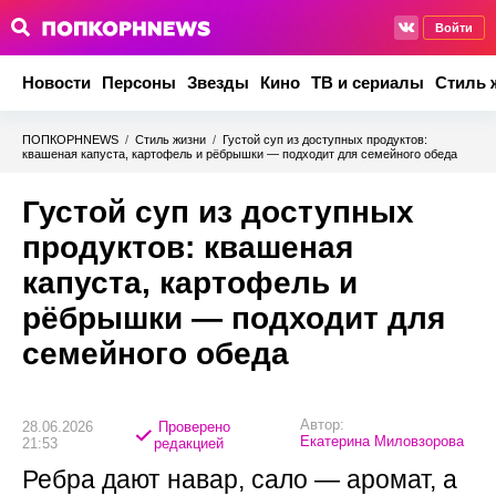
Войти
Новости
Персоны
Звезды
Кино
ТВ и сериалы
Стиль 
ПОПКОРНNEWS
/
Стиль жизни
/
Густой суп из доступных продуктов:
квашеная капуста, картофель и рёбрышки — подходит для семейного обеда
Густой суп из доступных
продуктов: квашеная
капуста, картофель и
рёбрышки — подходит для
семейного обеда
Автор:
28.06.2026
Проверено
Екатерина Миловзорова
21:53
редакцией
Ребра дают навар, сало — аромат, а