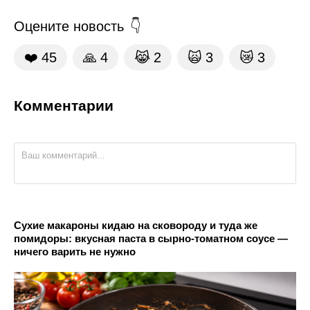
Оцените новость
❤️
45
🙏
4
😹
2
🙀
3
😿
3
Комментарии
Сухие макароны кидаю на сковороду и туда же
помидоры: вкусная паста в сырно-томатном соусе —
ничего варить не нужно