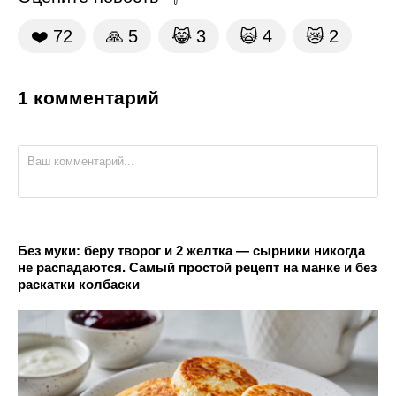
❤️
72
🙏
5
😹
3
🙀
4
😿
2
1 комментарий
Без муки: беру творог и 2 желтка — сырники никогда
не распадаются. Самый простой рецепт на манке и без
раскатки колбаски