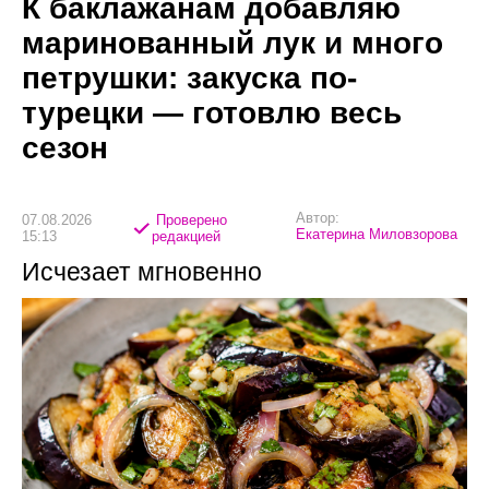
К баклажанам добавляю
маринованный лук и много
петрушки: закуска по-
турецки — готовлю весь
сезон
Автор:
07.08.2026
Проверено
Екатерина Миловзорова
15:13
редакцией
Исчезает мгновенно