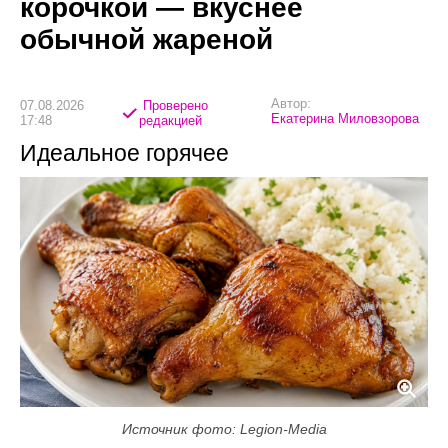
корочкой — вкуснее
обычной жареной
Автор:
07.08.2026
Проверено
Екатерина Миловзорова
17:48
редакцией
Идеальное горячее
Источник фото: Legion-Media