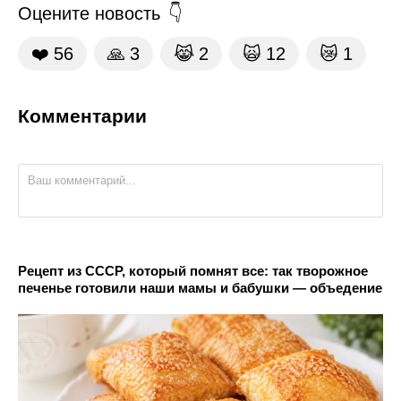
Оцените новость
❤️
56
🙏
3
😹
2
🙀
12
😿
1
Комментарии
Рецепт из СССР, который помнят все: так творожное
печенье готовили наши мамы и бабушки — объедение