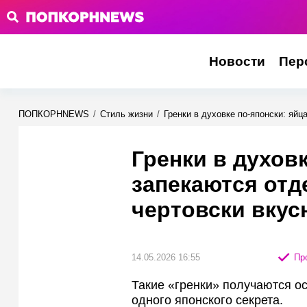
Новости
Пер
ПОПКОРНNEWS
/
Стиль жизни
/
Гренки в духовке по-японски: яйц
Гренки в духов
запекаются отд
чертовски вкус
14.05.2026 16:55
Про
Такие «гренки» получаются о
одного японского секрета.