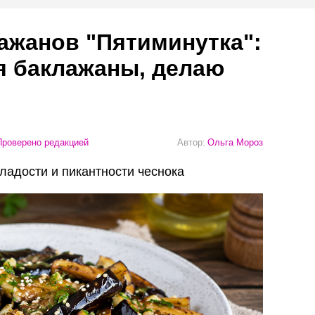
лажанов "Пятиминутка":
я баклажаны, делаю
роверено редакцией
Автор:
Ольга Мороз
ладости и пикантности чеснока