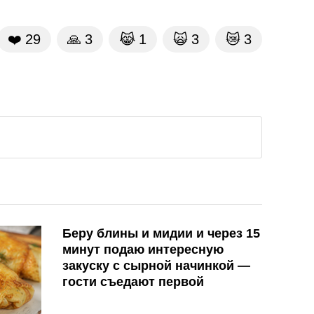
❤️
29
🙏
3
😹
1
🙀
3
😿
3
Беру блины и мидии и через 15
минут подаю интересную
закуску с сырной начинкой —
гости съедают первой