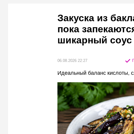
Закуска из бак
пока запекаютс
шикарный соус
06.08.2026 22:27
П
Идеальный баланс кислоты, с