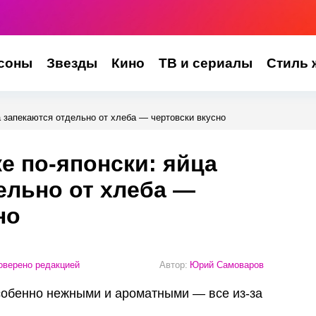
соны
Звезды
Кино
ТВ и сериалы
Стиль 
а запекаются отдельно от хлеба — чертовски вкусно
ке по-японски: яйца
ельно от хлеба —
но
верено редакцией
Автор:
Юрий Самоваров
собенно нежными и ароматными — все из-за