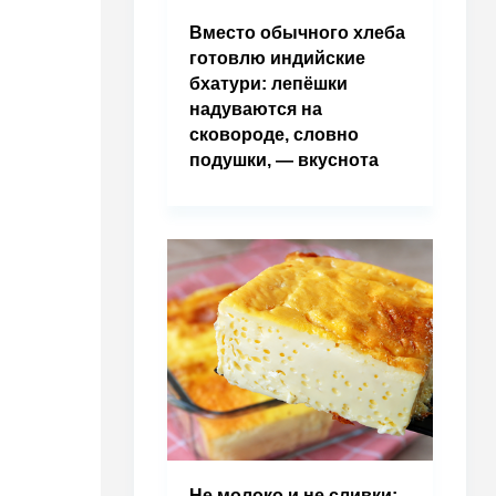
Вместо обычного хлеба
готовлю индийские
бхатури: лепёшки
надуваются на
сковороде, словно
подушки, — вкуснота
Не молоко и не сливки: