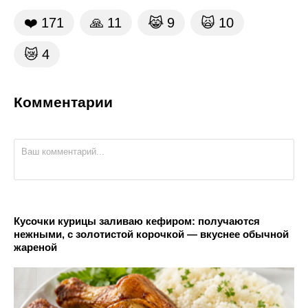
❤️
171
🙏
11
😹
9
🙀
10
😿
4
Комментарии
Кусочки курицы заливаю кефиром: получаются
нежными, с золотистой корочкой — вкуснее обычной
жареной