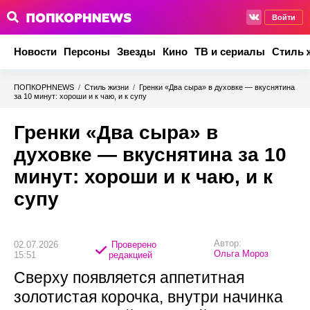
Войти
Новости
Персоны
Звезды
Кино
ТВ и сериалы
Стиль 
ПОПКОРНNEWS
/
Стиль жизни
/
Гренки «Два сыра» в духовке — вкуснятина
за 10 минут: хороши и к чаю, и к супу
Гренки «Два сыра» в
духовке — вкуснятина за 10
минут: хороши и к чаю, и к
супу
Автор:
02.07.2026
Проверено
Ольга Мороз
15:51
редакцией
Сверху появляется аппетитная
золотистая корочка, внутри начинка