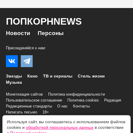
ПОПКОРНNEWS
Новости
Персоны
Присоединяйся к нам:
Звезды
Кино
ТВ и сериалы
Стиль жизни
Музыка
Монетизация сайтов
Политика конфиденциальности
Пользовательское соглашение
Политика cookies
Редакция
Редакционные стандарты
О нас
Контакты
Написать письмо
18+
Используя сайт, вы соглашаетесь с использованием файлов
cookies и
обработкой персональных данных
в соответствии
© 2007–2026 Все права и материалы принадлежат
«ПОПКОРНNEWS»