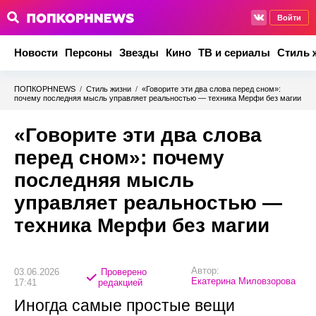
Войти
Новости
Персоны
Звезды
Кино
ТВ и сериалы
Стиль 
ПОПКОРНNEWS
/
Стиль жизни
/
«Говорите эти два слова перед сном»:
почему последняя мысль управляет реальностью — техника Мерфи без магии
«Говорите эти два слова
перед сном»: почему
последняя мысль
управляет реальностью —
техника Мерфи без магии
Автор:
03.06.2026
Проверено
Екатерина Миловзорова
17:41
редакцией
Иногда самые простые вещи