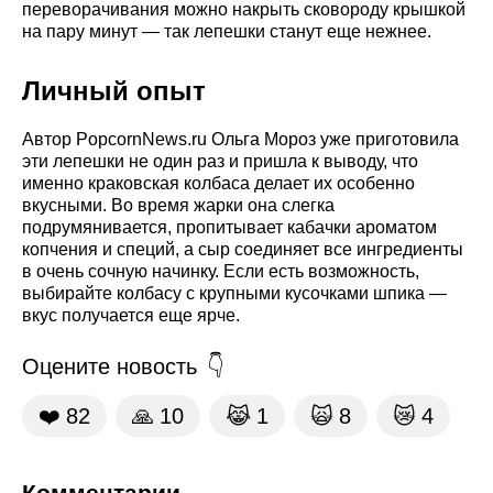
переворачивания можно накрыть сковороду крышкой
на пару минут — так лепешки станут еще нежнее.
Личный опыт
Автор PopcornNews.ru Ольга Мороз уже приготовила
эти лепешки не один раз и пришла к выводу, что
именно краковская колбаса делает их особенно
вкусными. Во время жарки она слегка
подрумянивается, пропитывает кабачки ароматом
копчения и специй, а сыр соединяет все ингредиенты
в очень сочную начинку. Если есть возможность,
выбирайте колбасу с крупными кусочками шпика —
вкус получается еще ярче.
Оцените новость
❤️
82
🙏
10
😹
1
🙀
8
😿
4
Комментарии