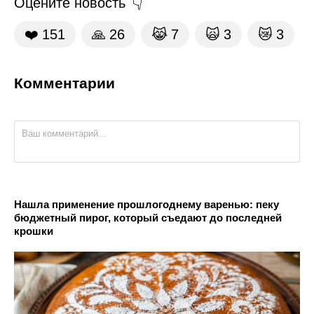
Оцените новость
❤️
151
🙏
26
😹
7
🙀
3
😿
3
Комментарии
Нашла применение прошлогоднему варенью: пеку
бюджетный пирог, который съедают до последней
крошки