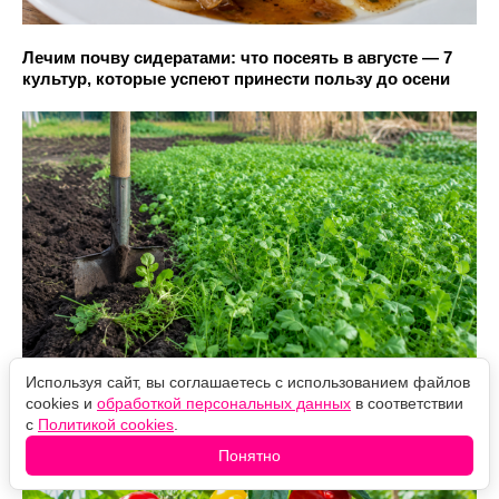
Лечим почву сидератами: что посеять в августе — 7
культур, которые успеют принести пользу до осени
Используя сайт, вы соглашаетесь с использованием файлов
Одна подкормка и правильная обрезка: как ускорить
cookies и
обработкой персональных данных
в соответствии
созревание перцев в августе
с
Политикой cookies
.
Понятно