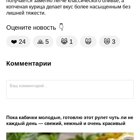
получается заметно легче классического оливье, а
копченая курица делает вкус более насыщенным без
лишней тяжести.
Оцените новость
❤️
24
🙏
5
😹
1
🙀
😿
3
Комментарии
Пока кабачки молодые, готовлю этот рулет чуть ли не
каждый день — свежий, нежный и очень красивый